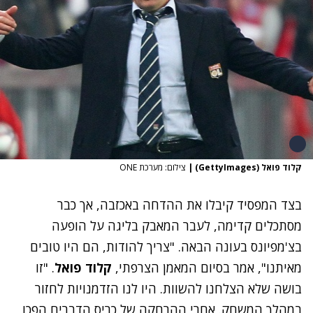
קלוד פואל (GettyImages)
|
צילום: מערכת ONE
בצד המפסיד קיבלו את ההדחה באכזבה, אך כבר
מסתכלים קדימה, לעבר המאבק בליגה על הופעה
בצ'מפיונס בעונה הבאה. "צריך להודות, הם היו טובים
מאיתנו", אמר בסיום המאמן הצרפתי,
קלוד פואל
. "זו
בושה שלא הצלחנו להשוות. היו לנו הזדמנויות לחזור
במהלך המשחק. אחרי ההרחקה של כריס הדברים הפכו