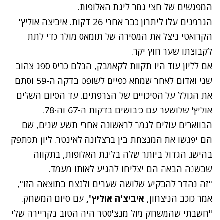
המפגשים של חצי גמר ליגת האלופות.
הגרמנים עלו ליתרון כבר אחרי 26 דקות. איביצה אוליץ'
הקרואטי ניצל את המסירה של תומאס מולר כדי לתת
לקבוצתו שער חוץ יקר.
אם לליון עוד היו תקוות לקאמבק, הבלם כריס ספג צהוב
שני ואדום לאחר שמחא כפיים לשופט בדקה ה-59 וסתם
את הגולל על הסיכויים של הצרפתים. עד הסיום השלים
אוליץ' שלושער עם כיבושים בדקות ה-67 וה-78.
הבווארים עולים לגמר לראשונה אחרי תשע שנים, שם
הם יפגשו את המנצחת בין ברצלונה לאינטר. ליון תסתפק
בהישג הגדול ביותר שלה בליגת האלופות, בתקווה
שבשנה הבאה הם יצליחו להגיע לאותו מעמד.
"זה נהדר להבקיע שלושה שערים ולנצח בתוצאה הזו",
אמר כוכב הניצחון,
איביצ'ה אוליץ',
עם סיום המשחק.
"חשבתי שהמשחק מול מנצ'סטר היה הטוב בקריירה שלי