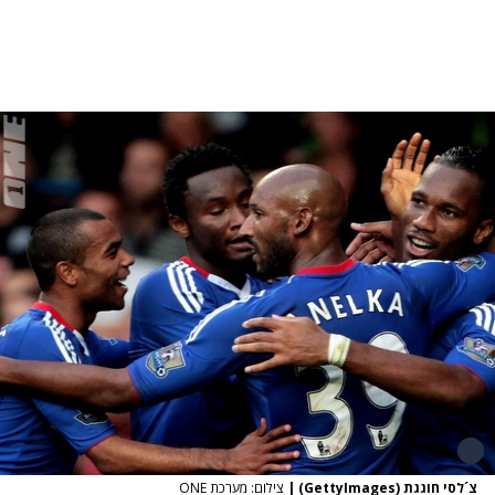
צ´לסי חוגגת (GettyImages)
|
צילום: מערכת ONE