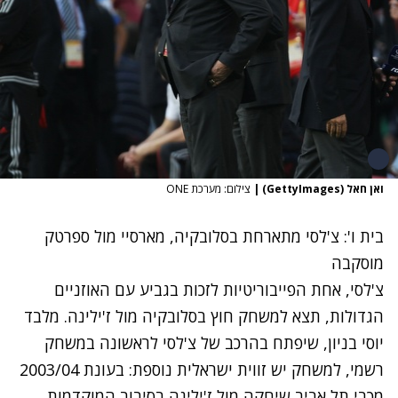
ואן חאל (GettyImages)
|
צילום: מערכת ONE
בית ו': צ'לסי מתארחת בסלובקיה, מארסיי מול ספרטק
מוסקבה
צ'לסי, אחת הפייבוריטיות לזכות בגביע עם האוזניים
הגדולות, תצא למשחק חוץ בסלובקיה מול ז'ילינה. מלבד
יוסי בניון, שיפתח בהרכב של צ'לסי לראשונה במשחק
רשמי, למשחק יש זווית ישראלית נוספת: בעונת 2003/04
מכבי תל אביב שיחקה מול ז'ילינה בסיבוב המוקדמות