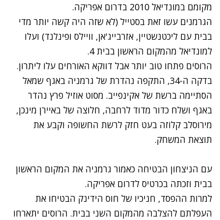
מקומם במונדיאל 2010 בדרום אפריקה.
הגרמנים עשו זאת בסטייל (לא שזה היה קשה יותר מדי
בבית עם ליכטנשטיין, אזרבייג'אן, וויילס ופינלנד) ועלו
למונדיאל מהמקום הראשון בבית 4.
הרוסים פתחו טוב יותר אבל דווקא האורחים עלו ליתרון.
בדקה ה-34, התקפה נהדרת של גרמניה באגף שמאל
הסתיימה ברשת של אקינפייב. מסוט אוזיל פרץ נהדר
באגף ושלח כדור מדוד לרחבה, חלוצה של באיירן מינכן,
מירוסלב קלוזה בעט חזק לרשת החשופה וקבע את
תוצאת המשחק.
עם הניצחון הבטיחה כאמור גרמניה את המקום הראשון
בבית וזכתה בכרטיס לדרום אפריקה.
למרות ההפסד, חניכיו של חוס הידינק הבטיחו את
העפלתם להצלבה מהמקום השני בבית. הרוסים יתארחו