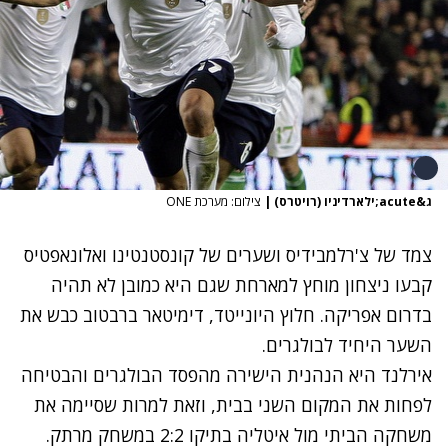
ג&acute;ילארדיניו (רויטרס)
|
צילום: מערכת ONE
צמד של צ'רלמבידיס ושערים של קונסטנטינו ואלונאפטיס
קבעו ניצחון מוחץ למארחת שגם היא כמובן לא תהיה
בדרום אפריקה. חלוץ היונייטד, דימיטאר ברבטוב כבש את
השער היחיד לבולגרים.
אירלנד היא הנהנית הישירה מהפסד הבולגרים והבטיחה
לפחות את המקום השני בבית, וזאת למרות שסיימה את
משחקה הביתי מול איטליה בתיקו 2:2 במשחק מרתק.