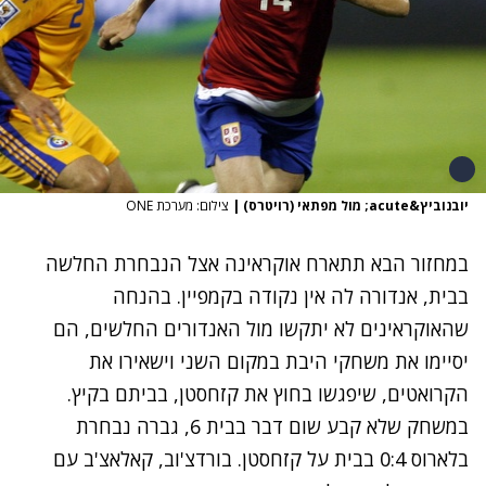
יובנוביץ&acute; מול מפתאי (רויטרס)
|
צילום: מערכת ONE
במחזור הבא תתארח אוקראינה אצל הנבחרת החלשה
בבית, אנדורה לה אין נקודה בקמפיין. בהנחה
שהאוקראינים לא יתקשו מול האנדורים החלשים, הם
יסיימו את משחקי היבת במקום השני וישאירו את
הקרואטים, שיפגשו בחוץ את קזחסטן, בביתם בקיץ.
במשחק שלא קבע שום דבר בבית 6, גברה נבחרת
בלארוס 0:4 בבית על קזחסטן. בורדצ'וב, קאלאצ'ב עם