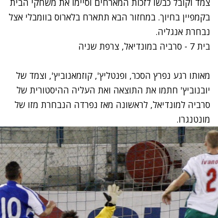
צמד וקובל כבשו לזכות המארחים וסיימו את משחקי הבית
בקמפיין בחיוך. במחזור הבא תתארח בלארוס בוומבלי אצל
נבחרת אנגליה.
בית 7 - סרביה במונדיאל, צרפת שניה
מאותו רגע נפרץ הסכר, ופנטליץ', קוזמאנוביץ', וצמד של
יובנוביץ' חתמו את התוצאה ואת העליה ההיסטורית של
סרביה למונדיאל, לראשונה מאז נפרדה הנבחרת מזו של
מונטנגרו.