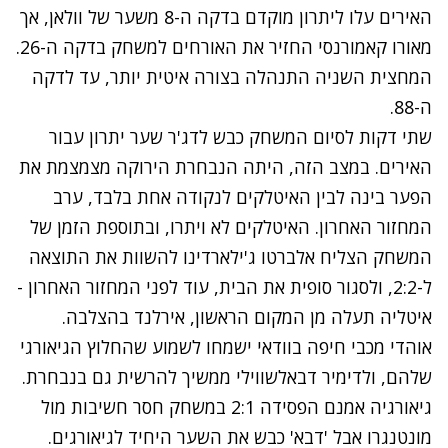
האירים עלו ליתרון מוקדם בדקה ה-8 משער של וולאן, אך
מאורו קאמורנסי החזיר את האורחים למשחק בדקה ה-26.
המחצית השניה התנהלה בצורה איטית יותר, עד לדקה
ה-88.
שתי דקות לסיום המשחק כבש לדג'ר שער יתרון עבור
האירים. במצב הזה, היתה הנבחרת הירוקה מצמצמת את
הפער בינה לבין האיטלקים לנקודה אחת בלבד, ערב
המחזור האחרון. האיטלקים לא ויתרו, ובתוספת הזמן של
המשחק הצליח אלברטו ג'ילארדינו להשוות את התוצאה
ל-2:2, ולסגור סופית את הבית, עוד לפני המחזור האחרון -
איטליה תעלה מן המקום הראשון, אירלנד בהצלבה.
אוהדי מכבי חיפה בוודאי ישמחו לשמוע שהחלוץ הגיאורגי
שלהם, ולדימיר דבאלשווילי ממשיך להרשית גם בנבחרת.
גיאורגיה אמנם הפסידה 2:1 במשחק חסר חשיבות מול
מונטנגרו אבל 'דבא' כבש את השער היחיד לגיאורגים.