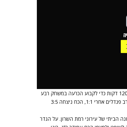
ה
לעירוני רמת השרון והכח-עמידר רמת גן לא הספיקו 120 דקות כדי לקבוע הכרעה במשחק רבע
גמר גביע הטוטו ביניהן היום (שישי), ורק בתום דו-קרב פנדלים אחרי 1:1, הכח ניצחה 3:5
ופים בלבד באצטדיונה הביתי של עירוני רמת השרון. על הגדר