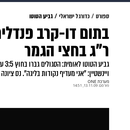
תרבות
צבא וביטחון
makoZ
ספורט
כדורגל ישראלי
גביע הטוטו
בתום דו-קרב פנדלי
גאווה
ויוה
משפט
תשעה חוד
ר"ג בחצי הגמר
ויינשטיין: "אני מעדיף נקודות בליגה". נס ציונה גברה 0:2 על
מערכת ONE
פורסם:
13.11.09, 14:51