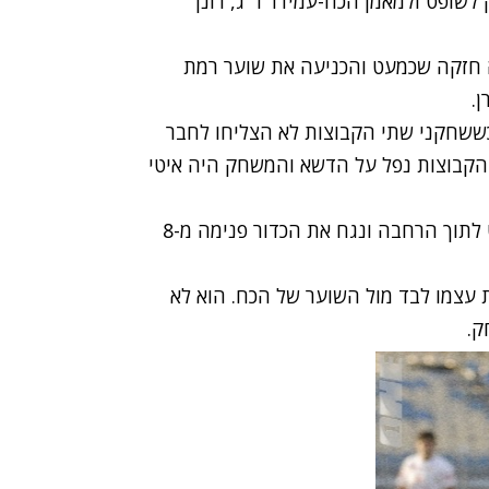
לשופט ולמאמן הכח-עמידר ר"ג, רונן
סולומון בעט מ-25 מטר בעיטה חזקה שכמעט והכניעה את שוער רמת
.
ששחקני שתי הקבוצות לא הצליחו לחבר
הקבוצות נפל על הדשא והמשחק היה איטי
בדקה ה-30 משה בן לולו קיבל הרמה מלירון דיאמנט לתוך הרחבה ונגח את הכדור פנימה מ-8
מצא את עצמו לבד מול השוער של הכח. הוא לא
ק.