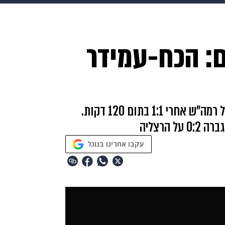
בריאות
HIX
ספורט
כסף
הורים
עיצוב הבית
א
ם: הכח-עמידר
שים
מתכונים
פרויקטים מיוחדים
גביע הטוטו לאומית: הסגולים גברו בחוץ 3:5 על רמה"ש אחרי 1:1 בתום 120 דקות.
 הרצליה
עקבו אחרינו בגוגל