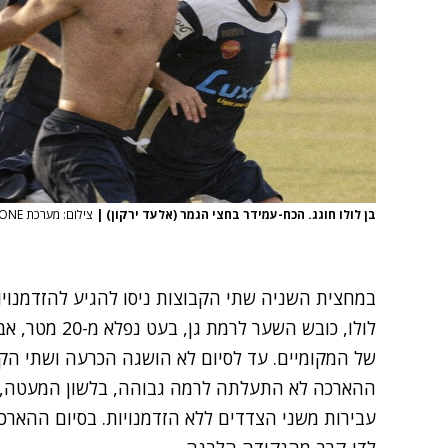
בן לולו חוגג. הכח-עמידר בחצי הגמר (אלעד ירקון)
|
צילום: מערכת ONE
במחצית השניה שתי הקבוצות ניסו להגיע להזדמנויו
לולו, כובש השע
של המקומיים. עד לסיום לא הושגה הכרעה ושתי הקבוצ
ההארכה לא התעלתה לרמה גבוהה, בלשון המעטה, ו
עבירות משני הצדדים ללא הזדמנויות. בסיום ההארכ