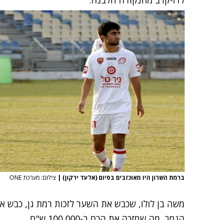
לדו-קרב מהנקודה הלבנה.
ברמת השרון היו מאוכזבים בסיום (אלעד ירקון)
|
צילום: מערכת ONE
משה בן לולו, שכבש את השער לזכות רמת גן, כבש א
הגמר, מה שמזכה את הכח ב-100,000 ש"ח.