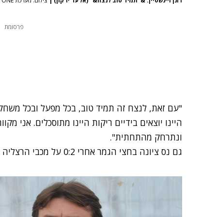
רונן ויינשטיין. &"תמיד טוב לנצח&" (אלעד ירקון)
|
צילום: מערכת ONE
פרסומת
"עם זאת, לנצח זה תמיד טוב, בכל מפעל ובכל משחק
היינו יוצאים בידיים ריקות היינו מתוסכלים. אני מק
ונתרחק מהתחתית".
גם נס ציונה בחצי הגמר אחרי 0:2 על מכבי הרצליה