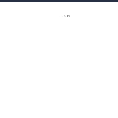
ופנה
דיגיטל
פרסומת