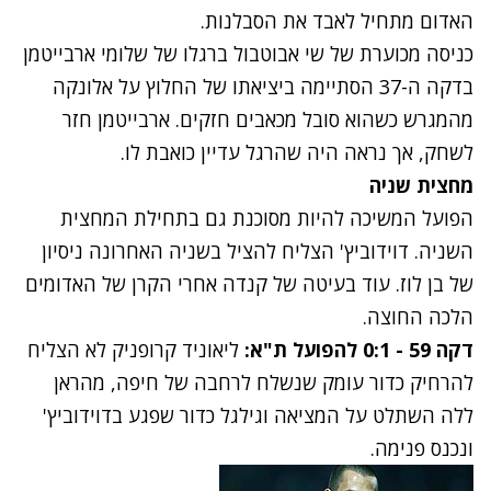
האדום מתחיל לאבד את הסבלנות.
כניסה מכוערת של שי אבוטבול ברגלו של שלומי ארבייטמן
בדקה ה-37 הסתיימה ביציאתו של החלוץ על אלונקה
מהמגרש כשהוא סובל מכאבים חזקים. ארבייטמן חזר
לשחק, אך נראה היה שהרגל עדיין כואבת לו.
מחצית שניה
הפועל המשיכה להיות מסוכנת גם בתחילת המחצית
השניה. דוידוביץ' הצליח להציל בשניה האחרונה ניסיון
של בן לוז. עוד בעיטה של קנדה אחרי הקרן של האדומים
הלכה החוצה.
דקה 59 - 0:1 להפועל ת"א:
ליאוניד קרופניק לא הצליח
להרחיק כדור עומק שנשלח לרחבה של חיפה, מהראן
ללה השתלט על המציאה וגילגל כדור שפגע בדוידוביץ'
ונכנס פנימה.