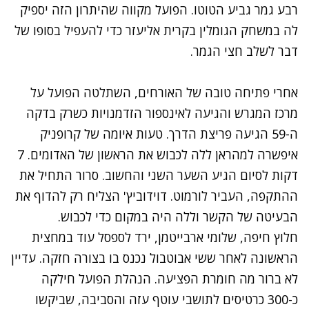
רבע גמר גביע הטוטו. הפועל מקווה שהיתרון הזה יספיק
לה במשחק הגומלין בקרית אליעזר כדי להעפיל בסופו של
דבר לשלב חצי הגמר.
אחרי פתיחה טובה של האורחים, השתלטה הפועל על
מרכז המגרש והגיעה לאינספור הזדמנויות כשרק בדקה
ה-59 הגיעה פריצת הדרך. טעות איומה של קרופניק
איפשרה למהראן ללה לכבוש את הראשון של האדומים. 7
דקות לסיום הגיע השער השני והחשוב. סרור התחיל את
ההתקפה, העביר לורמוט. דוידוביץ' הצליח רק להדוף את
הבעיטה של הקשר וללה היה במקום כדי לכבוש.
חלוץ חיפה, שלומי ארבייטמן, ירד לספסל עוד במחצית
הראשונה לאחר ששי אבוטבול נכנס בו בצורה חזקה. עדיין
לא ברור מה חומרת הפציעה. הנהלת הפועל חילקה
כ-300 כרטיסים לתושבי עוטף עזה והסביבה, שביקשו