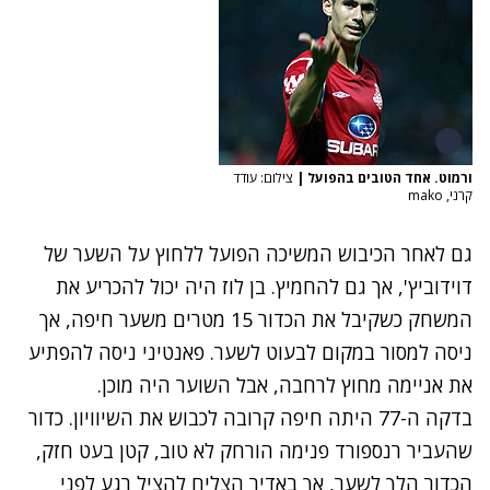
ורמוט. אחד הטובים בהפועל
|
צילום: עודד
קרני, mako
גם לאחר הכיבוש המשיכה הפועל ללחוץ על השער של
דוידוביץ', אך גם להחמיץ. בן לוז היה יכול להכריע את
המשחק כשקיבל את הכדור 15 מטרים משער חיפה, אך
ניסה למסור במקום לבעוט לשער. פאנטיני ניסה להפתיע
את אניימה מחוץ לרחבה, אבל השוער היה מוכן.
בדקה ה-77 היתה חיפה קרובה לכבוש את השיוויון. כדור
שהעביר רנספורד פנימה הורחק לא טוב, קטן בעט חזק,
הכדור הלך לשער, אך באדיר הצליח להציל רגע לפני