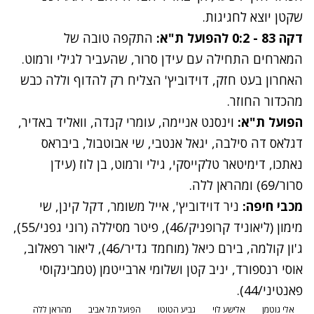
שקטן יוצא לחגיגות.
דקה 83 - 0:2 להפועל ת"א:
התקפה טובה של
המארחים התחילה עם עידן סרור, שהעביר לגילי ורמוט.
האחרון בעט חזק, דוידוביץ' הצליח רק להדוף וללה כבש
מהכדור החוזר.
הפועל ת"א:
וינסנט אניימה, עומרי קנדה, וואליד באדיר,
דגלאס דה סילבה, יגאל אנטבי, שי אבוטבול, ביבראס
נאתכו, דימיטאר טלקייסקי, גילי ורמוט, בן לוז (עידן
סרור/69) ומהראן ללה.
מכבי חיפה:
ניר דוידוביץ', אייל משומר, דקל קינן, שי
מימון (ליאוניד קרופניק/46), פיטר מסיללה (רוני גפני/55),
ג'ון קולמה, בירם כיאל (מוחמד גדיר/46), ליאור רפאלוב,
אוסי רנספורד, יניב קטן ושלומי ארבייטמן (טמבינקוסי
פאנטיני/44).
אלי גוטמן
אלישע לוי
גביע הטוטו
הפועל תל אביב
מהראן ללה