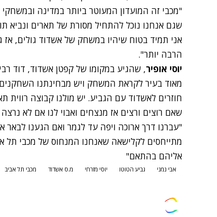
"מכבי זה המועדון המעוטר ביותר במדינה ובמשחקי ג
שגם אנחנו נוכל להתחיל מסורת של תארים ונביא תו
אני תמיד בטוח שיהיו במשחק של אשדוד גולים, אז גב
הרבה יותר".
יוסי אופיר
, שהגיע במקומו של קפטן אשדוד, דוד רבי
מאוד בעיר לקראת המשחק ויש מבחינתנו השחקנים ה
חוזרים לאשדוד עם הגביע. יש מולנו קבוצה רווית ת
שאם רוצים ורצים אז מנצחים ואבוי לנו אם לא נרצה 
"עברנו דרך ארוכה ויפה עד לגמר ואם הגענו לבאר א
מתייחסים לקלישאה שאנחנו המנחוס של מכבי תל אביב
אליהם בהתאם"
אבי נמני
גביע הטוטו
יוסי מזרחי
מ.ס אשדוד
מכבי תל אביב
צרו קשר
פרסמו אצלנו
זמני היום
הסד