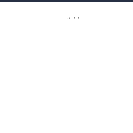
גיטל
גאווה
פרסומת