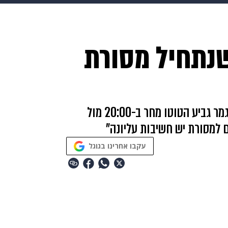
HIX
ספורט
כסף
הורים
עיצוב הבית
אופנה
די
שנתחיל מסורת
תכונים
פרויקטים מיוחדים
מאמן מ.ס. אשדוד במסיבת העיתונאים לקראת גמר גביע הטוטו מחר ב-20:00 מול
 למסורת יש חשיבות עליונה"
עקבו אחרינו בגוגל