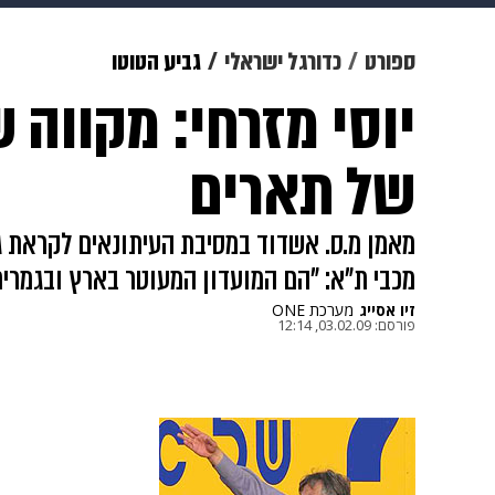
צבא וביטחון
makoZ
בריאות
ספורט
כדורגל ישראלי
גביע הטוטו
יוסי מזרחי: מקווה 
ויוה
משפט
תשעה חודשים
מ
של תארים
מכבי ת"א: "הם המועדון המעוטר בארץ ובגמרים
זיו אסייג
מערכת ONE
פורסם:
03.02.09, 12:14