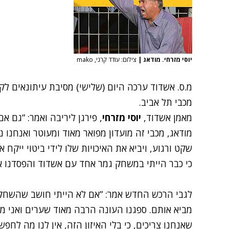
יוסי מזרחי. מודאג
|
צילום: עודד קרני, mako
מכבי תל אביב.
מאמן אשדוד,
יוסי מזרחי
, פירגן ליריבה ואמר: ”גם א
מודאג, מכבי זה מועדון מפואר מאוד ומעוטר ואנחנו נ
שקט ורגוע, ויביא את האיכויות שלו לידי ביטוי ייקח 
כי כבר הייתי במשחק גמר אחד עם אשדוד והפסדנו או
לגבי הרכש החדש אמר: ”אם לא הייתי חושב שהשחקני
מביא אותם. ספגנו העונה הרבה מאוד שערים ואני מקו
שאנחנו צריכים, כי בלי האיזון הזה, אין לנו מה לחפש.