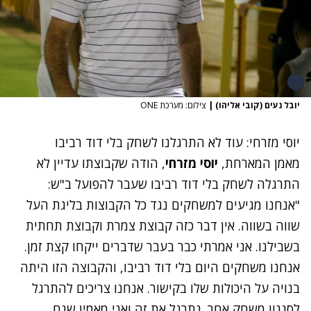
יובל נעים (קובי אליהו)
|
צילום: מערכת ONE
יוסי מזרחי: עוד לא התרגלנו לשחק בלי דוד רביבו
מאמן המארחת,
יוסי מזרחי
, הודה שקבוצתו עדיין לא
התרגלה לשחק בלי דוד רביבו שעבר להפועל ב"ש:
"אנחנו מגיעים למשחקים נגד כל הקבוצות בליגת העל
שווה בשווה. אין דבר כזה קבוצת צמרת וקבוצת תחתית
בשבילנו. אני אמרתי כבר בעבר שדברים ייקחו קצת זמן.
אנחנו משחקים היום בלי דוד רביבו, והקבוצה הזו היתה
בנויה על היכולות שלו בקישור. אנחנו צריכים להתרגל
לסגנון משחק אחר. נתרגל את זה ואני מאמין שגם