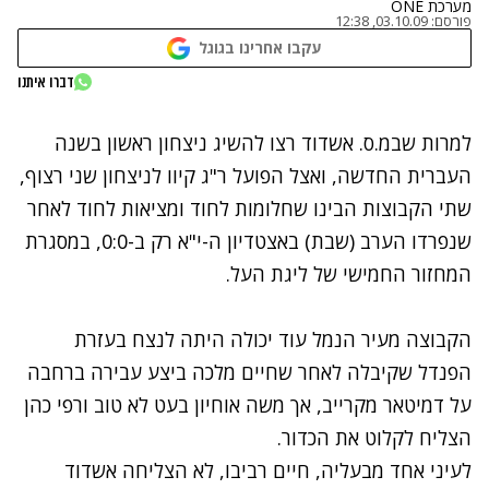
מערכת ONE
פורסם:
03.10.09, 12:38
עקבו אחרינו בגוגל
דברו איתנו
נתקלנו בבעיה
למרות שבמ.ס. אשדוד רצו להשיג ניצחון ראשון בשנה
נסה שוב
העברית החדשה, ואצל הפועל ר"ג קיוו לניצחון שני רצוף,
שתי הקבוצות הבינו שחלומות לחוד ומציאות לחוד לאחר
שנפרדו הערב (שבת) באצטדיון ה-י"א רק ב-0:0, במסגרת
המחזור החמישי של ליגת העל.
הקבוצה מעיר הנמל עוד יכולה היתה לנצח בעזרת
הפנדל שקיבלה לאחר שחיים מלכה ביצע עבירה ברחבה
על דמיטאר מקרייב, אך משה אוחיון בעט לא טוב ורפי כהן
הצליח לקלוט את הכדור.
לעיני אחד מבעליה, חיים רביבו, לא הצליחה אשדוד