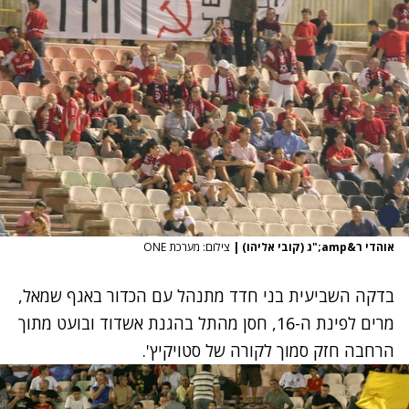
אוהדי ר&amp;"ג (קובי אליהו)
|
צילום: מערכת ONE
בדקה השביעית בני חדד מתנהל עם הכדור באגף שמאל,
מרים לפינת ה-16, חסן מהתל בהגנת אשדוד ובועט מתוך
הרחבה חזק סמוך לקורה של סטויקיץ'.