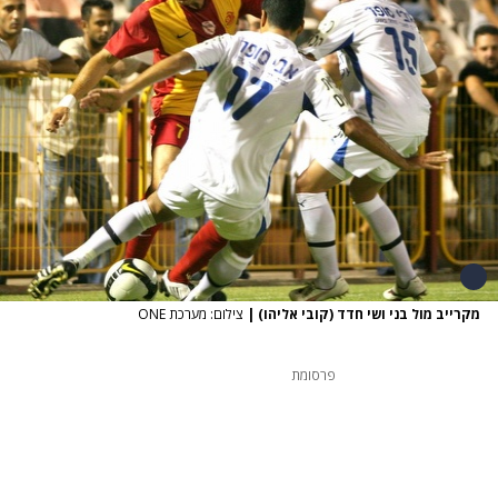
מקרייב מול בני ושי חדד (קובי אליהו)
|
צילום: מערכת ONE
פרסומת