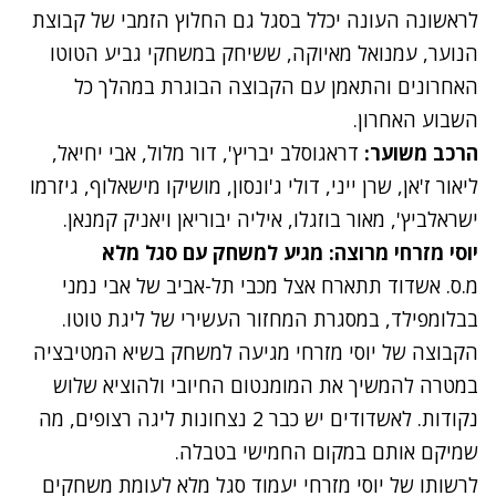
לראשונה העונה יכלל בסגל גם החלוץ הזמבי של קבוצת
הנוער, עמנואל מאיוקה, ששיחק במשחקי גביע הטוטו
האחרונים והתאמן עם הקבוצה הבוגרת במהלך כל
השבוע האחרון.
הרכב משוער:
דראגוסלב יבריץ', דור מלול, אבי יחיאל,
ליאור ז'אן, שרן ייני, דולי ג'ונסון, מושיקו מישאלוף, גיזרמו
ישראלביץ', מאור בוזגלו, איליה יבוריאן ויאניק קמנאן.
יוסי מזרחי מרוצה: מגיע למשחק עם סגל מלא
מ.ס. אשדוד תתארח אצל מכבי תל-אביב של אבי נמני
בבלומפילד, במסגרת המחזור העשירי של ליגת טוטו.
הקבוצה של יוסי מזרחי מגיעה למשחק בשיא המטיבציה
במטרה להמשיך את המומנטום החיובי ולהוציא שלוש
נקודות. לאשדודים יש כבר 2 נצחונות ליגה רצופים, מה
שמיקם אותם במקום החמישי בטבלה.
לרשותו של יוסי מזרחי יעמוד סגל מלא לעומת משחקים