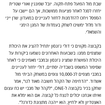
שבת מול הפועל פתח-תקוה. יובל שפונגין ואורי שטרית
יחזרו לסגל לאחר פציעות ממושכות, אך הם יישבו על
הספסל ויחכו להזדמנות לחזור לעניינים במועדון. שרן ייני
ודור מלול ימשיכו לשחק בעמדות של המגן הימני
והשמאלי.
בקבוצה מקווים כי דולי ג'ונסון יתחיל להציג את היכולת
שמצפים ממנו. בשבועות האחרונים נשמעו ביקורות על
היכולת הפושרת שמציג ג'ונסון ובמכבי מאמינים כי לאחר
שסיפור המשפט בשבדיה יסתיים, דולי יחזור לעניינים.
במכבי מצפים לכ-10,000 צופים במשחק הביתי מול
אשדוד. "הדחיפה של הקהל חשובה מאוד לנו", אמר
שחקן בכיר בקבוצה ל-ONE, "לקהל של מכבי יש כח עצום
ואיתו אנחנו יכולים לנצח כל קבוצה. אם הוא ימלא את
האצטדיון ולא ילחיץ, הוא ייהנה מתצוגת כדורגל".