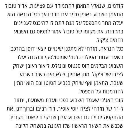
קודמים, שנאלץ המאמן להתמודד עם פציעות. אדיר טובול
התאמן השבוע באופן סדיר עם חבריו אך ככל הנראה הוא
יעלה מחר מהספסל על מנת לתת לו להיכנס לעניינים
בהדרגה. את מקומו של טובול אמור לתפוס גם השבוע
רחמים צ'קול.
ככל הנראה, מזרחי לא מתכנן שינויים יוצאי דופן בהרכב.
בשער יעמוד הפולני גז'גוז' שמוטולסקי ובהגנה יעלו
השבוע הבלמים דוס סנטוס וגונזלס. ליאור ראובן ישחק
לצידו של צ'קול. מתן אוחיון, שלא היה כשיר בשבוע
שעבר, התאמן ואף שיחק בגביע הטוטו וגם הוא ימתין
להזדמנות על הספסל.
קובי דאג'ני שעמד השבוע בפני וועדת משמעת, יחזור
ל-11 של מזרחי לצידו יוסי אופיר, דוד רביבו וברוך דגו. את
ההתקפה יובילו גם השבוע עידן שריקי ודימאטר מקרייב
שכבש את השער הראשון שלו העונה במשחק הליגה