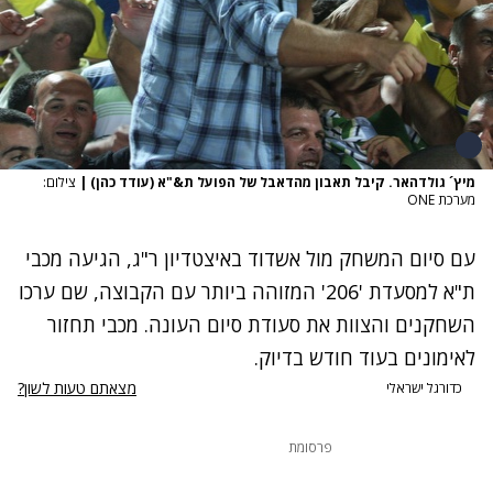
מיץ´ גולדהאר. קיבל תאבון מהדאבל של הפועל ת&"א (עודד כהן)
|
צילום:
מערכת ONE
עם סיום המשחק מול אשדוד באיצטדיון ר"ג, הגיעה מכבי
ת"א למסעדת '206' המזוהה ביותר עם הקבוצה, שם ערכו
השחקנים והצוות את סעודת סיום העונה. מכבי תחזור
לאימונים בעוד חודש בדיוק.
מצאתם טעות לשון?
כדורגל ישראלי
פרסומת