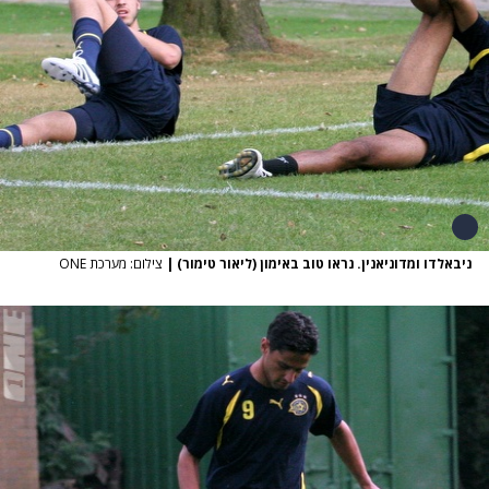
ניבאלדו ומדוניאנין. נראו טוב באימון (ליאור טימור)
|
צילום: מערכת ONE