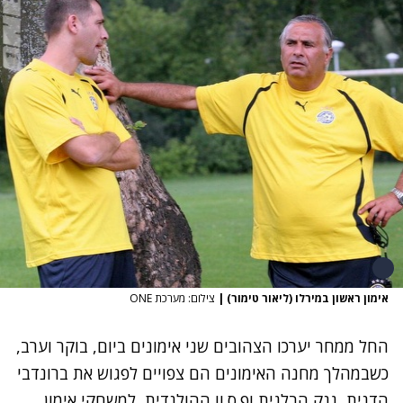
אימון ראשון במירלו (ליאור טימור)
|
צילום: מערכת ONE
החל ממחר יערכו הצהובים שני אימונים ביום, בוקר וערב,
כשבמהלך מחנה האימונים הם צפויים לפגוש את ברונדבי
הדנית, גנק הבלגית ופ.ס.וו ההולנדית, למשחקי אימון.