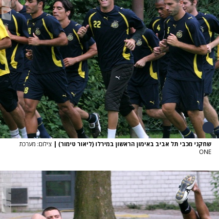
שחקני מכבי תל אביב באימון הראשון במירלו (ליאור טימור)
|
צילום: מערכת
ONE