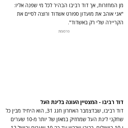
מן המחזרות, אך דוד רביבו הבהיר לכל מי שפנה אליו:
"אני אוהב את מועדון ספורט אשדוד ורוצה לסיים את
הקריירה שלי רק באשדוד".
פרסומת
דוד רביבו - המצטיין העונה בליגת העל
דוד רביבו, שבדצמבר האחרון חגג 31, הוא היחיד מבין כל
שחקני ליגת העל שמחזיק במאזן של יותר מ-10 שערים
ו-10 בישולים. רביבו שכבש עד כה 10 שערים ובישל 12