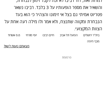
למרות זאת, דוד רביבו לא זכה לקבל זימון לנבחרת,
והשאיר את מספר הופעותיו על 3 בלבד. רביבו נשאר
פטריוט אמיתי גם בצל אי זימונו והצהיר כי הוא בעד
הנבחרת ומקווה שתנצח, ולא אמר ולו מילה רעה אחת על
הצוות המקצועי.
בית"ר ירושלים
הפועל תל אביב
חיים רביבו
יוסי מזרחי
מ.ס אשדוד
מכבי חיפה
מצאתם טעות לשון?
פרסומת