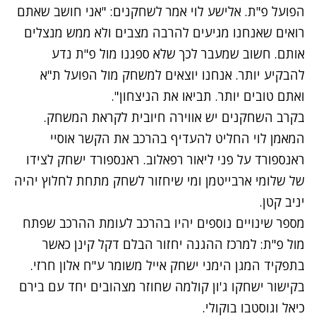
הפועל פ"ת. אלישע לוי אמר לשחקנים: "אני חושב שאתם
רואים שאנחנו מגיעים להרבה מצבים ולא ממש מנצלים
אותם. חשוב שמעבר לכך שלא ספגנו מול פ"ת נדע
להבקיע יותר. אנחנו יוצאים למשחק מול הפועל ת"א
ואתם טובים יותר. תביאו את הניצחון".
בקרב השחקנים יש אווירה חיובית לקראת המשחק.
המאמן לוי החליט להעדיף בהרכב את הקשר אוסיי
ראנספורד על פני ליאור רפאלוב. ראנספורד ישחק לצידו
של שלומי ארבייטמן ומי שיחזור לשחק מתחת לחלוץ יהיה
יניב קטן.
מספר שינויים נוספים יהיו בהרכב לעומת ההרכב שפתח
מול פ"ת: למרכז ההגנה יחזור הבלם דקל קינן כאשר
בתפקיד המגן הימני ישחק אייל משומר ע"ח אלון חרזי.
בקישור ישחקו ג'ון קולמה שחוזר מצהובים יחד עם בירם
כיאל וגוסטבו בוקולי.