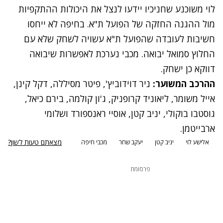
לוי משוכנע שחניכיו יידעו לנצל את היכולות ההתקפיות
מול ההגנה החזקה של הפועל ת"א. בחיפה לא ייחסו
חשיבות לעובדה שהפועל ת"א עשויה לשחק שלא עם
החלוץ סמואל יבואה. מכבי נערכת לאפשרות שיבואה
דווקא כן ישחק.
ההרכב המשוער:
ניר דוידוביץ', פיטר מסיללה, דקל קינן,
אייל משומר, ליאוניד קרופניק, ג'ון קולמה, בירם כיאל,
גוסטבו בוקולי, יניב קטן, אוסיי ראנספורד ושלומי
ארבייטמן.
מצאתם טעות לשון?
אלישע לוי
יניב קטן
יעקב שחר
מכבי חיפה
פרסומת