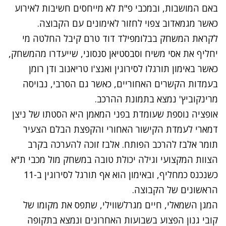
באם המושבות, ובמכבי פ"ת לא מייחסים חשיבות לאירוע
כאשר מגמאדוב צפוי לחזור לאימונים עם הקבוצה.
לקראת המשחק בבלומפילד דוד טרם קיבל החלטה מי
יחליף את אסי משיח וסבסטיאן סנסוני, שייעדרו מהמשחק,
כאשר באימון תורגלו לסירוגין ואנצ'ו טריאנוב ודן רומן
בעמדות הקשרים האחוריים, כאשר גם הסרבי, נבויסה
מרינקוביץ' נמצא בתמונת ההרכב.
אופציה נוספת שעומדת בפני המאמן היא הסטתו של ניצן
דמארי לעמדת הקישור האחורי והקפצת הבלם הצעיר
תומר אלבז להרכב הפותח. אלבז זוכה להערכה בקרב
הצוות המקצועי וגילה יכולת טובה במשחק מול מכבי ת"א
כשנכנס כמחליף, ובאימון הוא אף תורגל לסירוגין ב-11
הראשונים של הקבוצה.
המגן השמאלי, חיים מגרלשווילי, שתפס את מקומו של
קובי גנון הפצוע בשבועות האחרונים ונמצא בתקופה