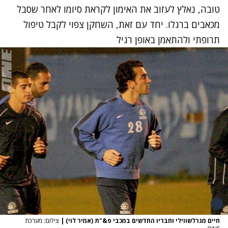
טובה, נאלץ לעזוב את האימון לקראת סיומו לאחר שסבל
מכאבים ברגלו. יחד עם זאת, השחקן צפוי לקבל טיפול
תרופתי ולהתאמן באופן רגיל
חיים מגרלשווילי וחבריו החדשים במכבי פ&"ת (אמיר לוי)
|
צילום: מערכת