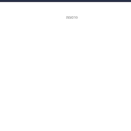
ופנה
דיגיטל
פרסומת