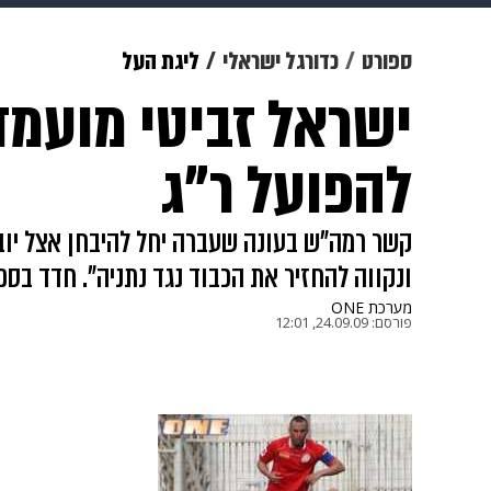
תרבות
צבא וביטחון
makoZ
ספורט
כדורגל ישראלי
ליגת העל
ישראל זביטי מועמ
גאווה
ויוה
משפט
תשעה חוד
להפועל ר"ג
קשר רמה"ש בעונה שעברה יחל להיבחן אצל יובל
ונקווה להחזיר את הכבוד נגד נתניה". חדד בספק
מערכת ONE
פורסם:
24.09.09, 12:01