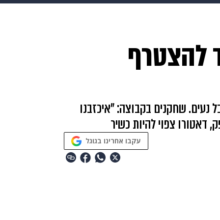
בריאות
HIX
ספורט
כסף
הורים
עיצוב הבית
א
ד להצטרף
שים
מתכונים
פרויקטים מיוחדים
 נעים. שחקנים בקבוצה: "איכזבנו
, דאטורו צפוי להיות כשיר
עקבו אחרינו בגוגל