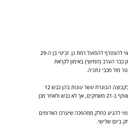
קשר עירוני רמה"ש בעונה שעברה, ישראל זביטי, עשוי להצטרף להפועל רמת גן. זביטי בן ה-29
 כבר הערב (חמישי) באימון לקראת
זביטי גדל בקבוצת הנוער של נתניה והספיק לשחק בקבוצה הבוגרת עשר עונות בהן כבש 12
שערים. ב-2007 עבר זביטי לשחק בהפועל פ"ת בה שותף ב-21 משחקים, אך לא כבש ולאחר מכן
 צפוי להגיע כחלק ממהפכה שיערכו האדומים
 ביום שלישי.