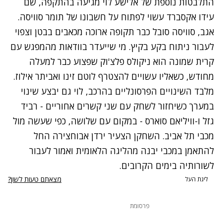
התלבטות נוספת של אלישע לוי מגיעה בהתקפה, שם
עידו אקסברד עשוי לפתוח על חשבונו של תומר סוויסה.
אגב, סוויסה סובל כבר תקופה ארוכה מכאבים בבטן וצפוי
לעבור ניתוח בקע בקיץ. מי שייעדר בוודאות מהמפגש עם
קרית שמונה הוא ניקולס פלצ'וק שפצוע כבר למעלה
מחודש, כשאליו עשויים להצטרף לוטם זינו ואביתר אילוז.
מלבד השינויים הפרסונליים בהרכב, לוי גם יבצע שינוי
במערך כשיחזור לשחק עם שני קשרים אחוריים - רביד
גזל ו-וויליאם סוארס - במקום עם שלושה, כפי שעשה מול
מכבי תל אביב. השחקן הצעיר ירדן אבוחצירה החל
להתאמן במכבי יבנה מהליגה הלאומית ואמור לעבור
לשורותיה בימים הקרובים.
מצאתם טעות לשון?
ליגת העל
פרסומת