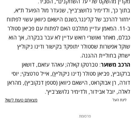
מקרין מהשקט שלי על השחקנים", הסביר.
בתוך כך, ולדימיר גלושצ'ביץ', שנעדר מול הפועל ת"א,
יחזור להרכב של קלינגר,כשגם הישאם כיוואן עשוי לפתוח
ב-11. המאמן עדיין מתלבט האם לפתוח עם פביאן סטולר
כבלם, מאחר ואושרי רואש עדיין לא עבר בבקרה, אך הוא
שוקל אפשרות שסטולר יתופקד בקישור ודינו ניקוליץ
ישחק בחוליית ההגנה.
הרכב משוער
: טברטקו קאלה; עאהד עזאם, דושאן
ברקוביץ, פביאן סטולר (דינו ניקוליץ), אייל טרטצקי; יוסי
דורה, רן אבוקראט, הישאם כיוואן (סטפן דנקוביץ), מהראן
לאלה, יובל אבידור, ולדימיר גלושצ'ביץ'.
מצאתם טעות לשון?
ליגת העל
פרסומת