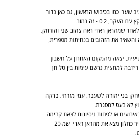
ב שער. כמו בכיבוש הראשון, גם כאן כדור
0:2 - זה גמור.
לאחר שמהראן ראדי ראה צהוב שני והורחק.
א והשאיר את הזהובים בנחיתות מספרית,
יעית, יצאה מהמקום האחרון על חשבון
 ניצחון שני ב-11 מחזורים. בירידבה למחצית נרשם עימות בין טל חן
חקן בני יהודה לשעבר, עמי מזרחי. בדקה
ץ לא בעט למסגרת.
רועים או לפחות ניסיונות לצאת קדימה.
בני יהודה החלה לתקוף מהאגפים, ובדקה ה-18 תמיר כחלון מצא את מהראן ראדי, שמ-20
.