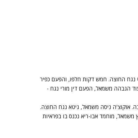
בלדוט נגח החוצה. חמש דקות חלפו, והפעם כפיר
מצא את בלדוט, ששוב, נגח החוצה. דקה 28, עוד הגבהה משמאל, הפעם דין מורי נגח -
ן פרץ משמאל, מוחמד אבו-ריא נכנס בו בפראיות