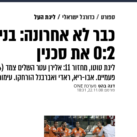
מוזיקה
תרבות
צבא וביטחון
ספורט
כדורגל ישראלי
ליגת העל
כבר לא אחרונה: בני
דיגיטל
גאווה
ויוה
משפט
0:2 את סכנין
פעמיים. אבו-ריא, ראדי ואברבנל הורחקו. עימות 
דנה בהט
מערכת ONE
פורסם:
22.11.08, 18:31