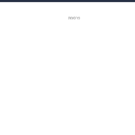
 הבית
אופנה
פרסומת