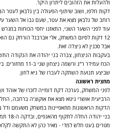
ולהעלות את הזהובים ליתרון היקר.
דקות חלפו, ושוב שיתוף הפעולה בין גלבאן לעטר הני
רוחב של גלבאן מצא את עטר, שעם גבו אל השער עקץ עם העקב, 
עוד לפני השער השני, התאזנו יחסי הכוחות במגרש 
12 דקות לסיום המשחק, אלי אברבנל הורחק גם הו
אבל סכנין לא ניצלה זאת.
בעקבות הניצחון, צברה בני יהודה את הנקודה התש
הכח עמידר ר"ג ורשמה
שביצע תנועת השתקה לעברו של גיא לוזון.
מחצית ראשונה
לפני המשחק, נערכה דקת דומייה לזכרו של אוהד וש
הרביעית אושרי גיטא מצא את אוקוצ'ה ברחבה, החלו
הדקות הראשונות מתאפיינות במשחק משעמם ודל באי
מטרים בעט חלש למדי - מאיר כהן לא התקשה לקלוט