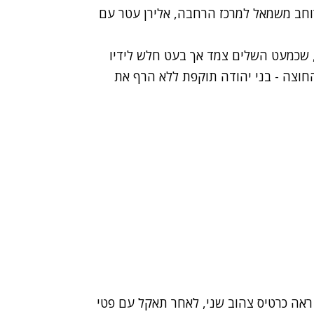
ר כדור רוחב משמאל למרכז הרחבה, אלירן עטר עם
 עטר, שכמעט השלים צמד אך בעט חלש לידיו
ה 59, אלירן עטר בעט מ-6 מטרים החוצה - בני יהודה תוקפת ללא הרף את
קנים. מהראן ראדי ראה כרטיס צהוב שני, לאחר תאקל עם פטי