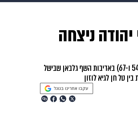
makoZ
בריאות
HIX
ספורט
כסף
הורים
עיצוב
 יהודה ניצחה
תשעה חודשים
מתכונים
פרויקטים מיוחדים
ליגת טוטו, מחזור 11: אלירן עטר השלים צמד (54 ו-67) באדיבות השף גלבאן שבישל
בין טל חן לגיא לוזון
עקבו אחרינו בגוגל