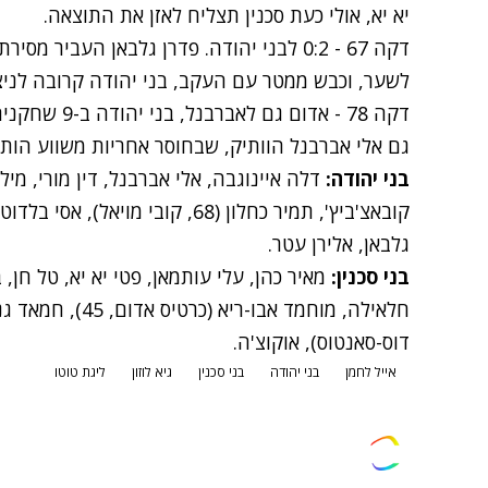
יא יא, אולי כעת סכנין תצליח לאזן את התוצאה.
דקה 67 - 0:2 לבני יהודה. פדרן גלבאן העבי
לשער, וכבש ממטר עם העקב, בני יהודה קרובה לניצח
דקה 78 - אדום
גם אלי אברבנל הוותיק, שבחוסר אחריות משווע הות
בני יהודה:
דלה איינוגבה, אלי אברבנל, דין מורי, מילא
גלבאן, אלירן עטר.
בני סכנין:
מאיר כהן, עלי עותמאן, פטי יא יא, טל חן,
דוס-סאנטוס), אוקוצ'ה.
אייל לחמן
בני יהודה
בני סכנין
גיא לוזון
ליגת טוטו
צרו קשר
פרסמו אצלנו
זמני היום
הסד