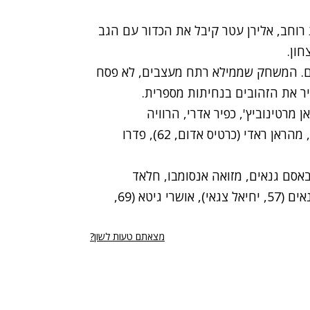
ר מסירת רוחב, אלירן עטר קיבל את הכדור עם הגב
ון.
 גם לאברבנל, בני יהודה ב-9 שחקנים. המשחק שממילא רתח מעצבים, לא פסח
יר את הזהובים בנחיתות מספרית.
ן מרטינוביץ', כפיר אדרי, הרוויה
קובאצ'ביץ', תמיר כחלון (68, קובי מויאל), אסי בלדוט, מהראן ראדי (כרטיס אדום, 62), פדרו
 באסם גנאים, מזואה אנסומבו, חלאד
חלאילה, מוחמד אבו-ריא (כרטיס אדום, 45), חמאד גנאים (57, יחיאל צגאי), אושרי גיטא (69,
מצאתם טעות לשון?
רי נגישות
תנאי השימוש
מדיניות הפרטיות
פרסום ממומן באתר