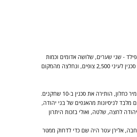
ילד - שני שערים, שלושה אדומים וכמות
לא מבוטלת של צהובים. בני יהודה גברה 0:2 על בני סכנין לעיני 2,500 צופים, ונחלצה מהמקום
בדקה ה-45, עבירה פראית של מוחמד אבו-ריא על תמיר כחלון, הותירה את סכנין ב-10 שחקנים.
מלבד לניסיונות מהאגפים של בני יהודה,
הודה לחצה, שלטה, ואולי בזכות היתרון
כדור רוחב למרכז הרחבה, אלירן עטר היה שם כדי לדחוק ממטר