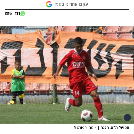
עקבו אחרינו בגוגל
דברו איתנו
הפועל ת"א. חגגה
|
צילום: ספורט 5