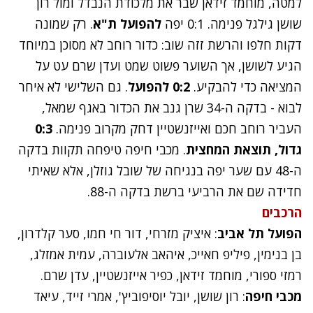
למטה, מוחמד זידאן שבר את מלכודת הנבדל ומול רון
שושן גילגל פנימה. 0:1 יפה
להפועל ת"א
. רק שמונה
דקות חלפו והרשת זזה שוב: כדור רוחב לא מסוכן במיוחד
הגיע לשושן, אך השוער פשוט שמט ועדן שרם עט על
המציאה כדי להבקיע.
0:2 להפועל
. גם השלישי לא איחר
לבוא - בדקה ה-34 שרן גנב את הכדור באגף שמאל,
העביר רוחב חכם ואייזנשטיין דחק מקרוב פנימה.
0:3
גדול, תוצאת המחצית
. מכבי חיפה טיפחה תקוות בדקה
ה-48 עם שער יפה בנגיחה של שובל גוזלן, אלא שאיתי
חדידה שם את הרביעי ברשת בדקה ה-88.
הרכבים
הפועל תל אביב
: איציק מזרחי, דור חי חמו, סער קלדרון,
בן בנימין, פיליפ חאייכ, איהאב אלעוברה, עמית אמזלג,
רמזי ספורי, מוחמד זידאן, כפיר אייזנשטיין, עדן שרם.
מכבי חיפה
: רון שושן, יובל יוסיפוביץ', אמרי זייד, עיאד