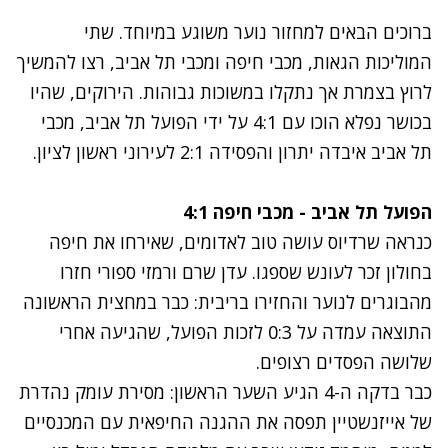
ברוכים הבאים למחזור נוער משוגע במיוחד. שתי
המוליכות הגאות, מכבי חיפה ומכבי תל אביב, רצו להמשיך
לרוץ בצמרת אך נתקלו במשוכות גבוהות. הירוקים, שהיו
בכושר נפלא הוכו עם 4:1 על ידי הפועל תל אביב, מכבי
תל אביב איבדה יתרון והפסידה 2:1 לעירוני ראשון לציון.
הפועל תל אביב - מכבי חיפה 4:1
כנראה שרדיוס עושה טוב לאדומים, שאירחו את חיפה
בחולון זכר לעונש שספגו. עדן שרם ורמזי ספורי חזרו
מהבוגרים לנוער והחזירו בריבית: כבר במחצית הראשונה
התוצאה עמדה על 0:3 לזכות הפועל, שהגיעה אחרי
שלושה הפסדים רצופים.
כבר בדקה ה-4 הגיע השער הראשון: מסירת עומק נהדרת
של אייזנשטיין תפסה את ההגנה החיפאית עם המכנסיים