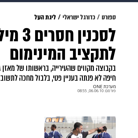
תרבות
צבא וביטחון
makoZ
ספורט
כדורגל ישראלי
ליגת העל
לסכנין ח
גאווה
ויוה
משפט
תשעה חוד
לתקציב המינימום
בקבוצה מקווים שהעירייה, בראשותו של מאזן ג
חיפה לא פנתה בעניין פטי, בלבול מחכה לתשובו
מערכת ONE
פורסם:
06.06.10, 08:55