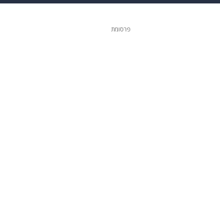
ופנה
דיגיטל
פרסומת