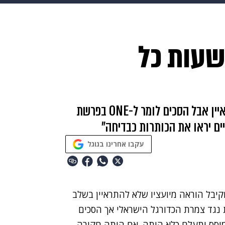
HIX
ספורט
כסף
הורים
עיצוב הבית
אופנה
די
י לוזון: בתוך 48 שעות כל
תכונים
פרויקטים מיוחדים
יו"ר ההתאחדות קיבל הוראה מיועציו לא להתראיין אבל הסכים לומר ל-ONE בפרשת
ים יראו את הכותרות כבדיחה"
עקבו אחרינו בגוגל
וקיבל הוראה מיועציו שלא להתראיין בשלב
נגד צמרת הכדורגל הישראלי אך הסכים
שה הזאת תתמוסס ותעלם כלא היתה. אם היתה חקירה,