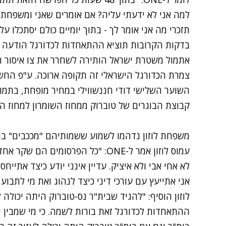
למה אני לא ידעתי עליה? אם אומרים שאני ומשפחתי 
תזכרי מה אני אומר לך - בתוך יומיים כולם יסתכלו ע
בדקות הקרובות תוציא ההתאחדות לכדורגל הודעה 
אתמול משטרת ישראל הותירה לשחרר את צו איסור 
צמרת הכדורגל הישראלי זה תקופה ארוכה. ע"פ החשד
השוער השלישי דודי חננשווילי במחיר מופחת, בתמו
קבוצת הבוגרים של טוברוק ממחוז השומרון למחוז הש
משפחת לוזון נדהמו לשמוע ששמותיהם "מככבים" בח
עמוס לוזון אמר ל-ONE: "כל הפרסומים
לא אחי אבי ולא איציק. עדיין אינני יודע כיצד אתי
אני אתייעץ עם עורכי דיני כיצד לנהוג ואת מי לתבו
לוזון הוסיף: "להגיד שבית"ר נס-טוברוק היתה יכולה 
ההתאחדות לכדורגל זאת בורות לשמה. כי מי שמבין 