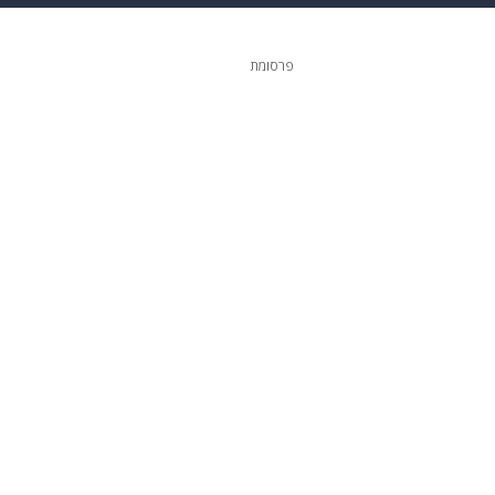
גיטל
גאווה
פרסומת