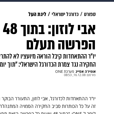
צבא וביטחון
makoZ
בריאות
ספורט
כדורגל ישראלי
ליגת העל
אב
ויוה
משפט
תשעה חודשים
מ
הפרשה תעלם
החקירה נגד צמרת הכדורגל הישראלי: "תוך יומי
אופירה אסייג
מערכת ONE
פורסם:
16.12.08, 08:53
יו"ר ההתאחדות לכדורגל, אבי לוזון, התעורר הבוקר 
זה על כל הכותרות סביב החקירה הסמויה המתנהלת 
לומר ל-ONE: "בתוך 48 שעות כל הפר