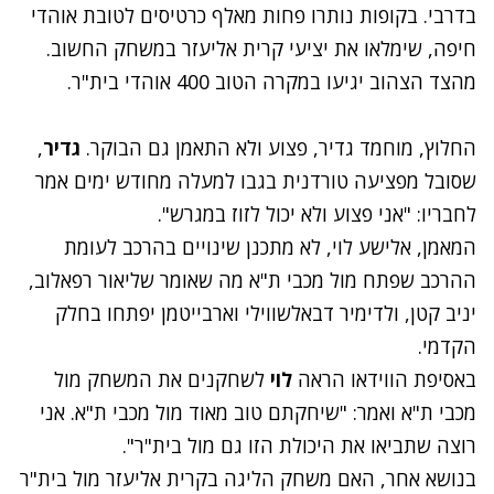
בדרבי. בקופות נותרו פחות מאלף כרטיסים לטובת אוהדי
חיפה, שימלאו את יציעי קרית אליעזר במשחק החשוב.
מהצד הצהוב יגיעו במקרה הטוב 400 אוהדי בית"ר.
החלוץ, מוחמד גדיר, פצוע ולא התאמן גם הבוקר.
גדיר
,
שסובל מפציעה טורדנית בגבו למעלה מחודש ימים אמר
לחבריו: "אני פצוע ולא יכול לזוז במגרש".
המאמן, אלישע לוי, לא מתכנן שינויים בהרכב לעומת
ההרכב שפתח מול מכבי ת"א מה שאומר שליאור רפאלוב,
יניב קטן, ולדימיר דבאלשווילי וארבייטמן יפתחו בחלק
הקדמי.
באסיפת הווידאו הראה
לוי
לשחקנים את המשחק מול
מכבי ת"א ואמר: "שיחקתם טוב מאוד מול מכבי ת"א. אני
רוצה שתביאו את היכולת הזו גם מול בית"ר".
בנושא אחר, האם משחק הליגה בקרית אליעזר מול בית"ר