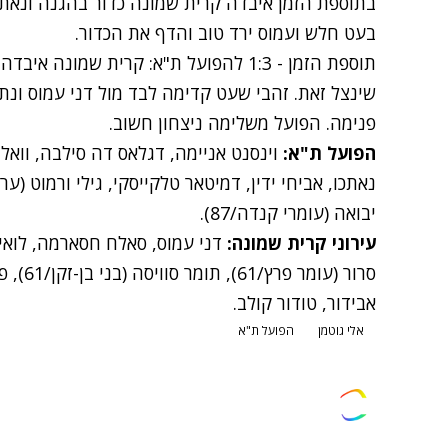
בתוספת הזמן איבדה קרית שמונה כדור בהגנה ונאתכו
בעט חלש ועמוס ירד טוב והדף את הכדור.
תוספת הזמן - 1:3 להפועל ת"א: קרית שמו
שינצל זאת. זהבי שעט קדימה לבד מול דני עמוס ונ
פנימה. הפועל משלימה ניצחון חשוב.
הפועל ת"א:
וינסנט אניימה, דגלאס דה סילבה, וואליד
יבואה (עומרי קנדה/87).
עירוני קרית שמונה:
דני עמוס, סאלח חסארמה, לואיס 
אבידור, טודור קולב.
אלי גוטמן
הפועל ת"א
צרו קשר
פרסמו אצלנו
זמני היום
הסד