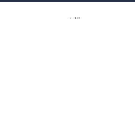
 הבית
אופנה
פרסומת