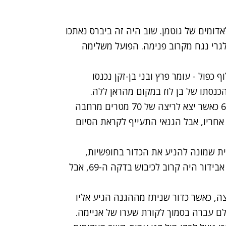
ינת לאדומים של גוטמן. שוב היה זה ביברס נאתכו
גרי נגח מקרוב פנימה. הפועל משלימה
כפול - עומר פרץ ובני בן-זקן נכנסו
הכנסתו של בן לוז במקום מהראן ללה.
סמואל יבואה היה יכול לסגור את המשחק בדקה ה-68 כאשר יצא לריצה של 70 מטרים מרחבה
חריו, אבל הגנאי התעייף לקראת הסיום
ת שמונה להניע את הכדור בחופשיות,
כאשר היא מנסה לעקוץ בעיקר בהתקפות מתפרצות. אבידור היה קרוב לכיבוש בדקה ה-69, אבל
ה, כאשר כדור שניתז מההגנה הגיע אליו