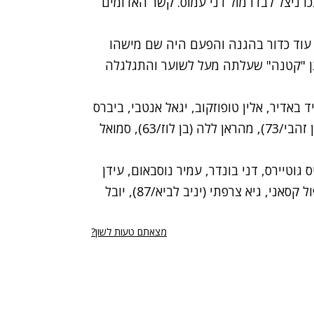
 ניצל לבדו מול דני עמוס. קשר האדומים
נה איבדה עוד כדור בהגנה והפעם היה שם מישהו
תן "קטנה" שעלתה מעל לשוער והתגלגלה
 באדיר, אלין טופוזקוב, יגאל אנטבי, ביברס
נאתכו, אביחי ידין, דמיטאר טלקייסקי, גילי ורמוט (ערן זהבי/73), מהראן ללה (בן לוז/63), סמואל
גוטיירס, דני בונדר, עמיר נוסבאום, עידן
סרור (עומר פרץ/61), תומר סוויסה (בני בן-זקן/61), פול קסאני, גיא צרפתי (יניב לביא/87), יובל
מצאתם טעות לשון?
רי נגישות
תנאי השימוש
מדיניות הפרטיות
פרסום ממומן באתר