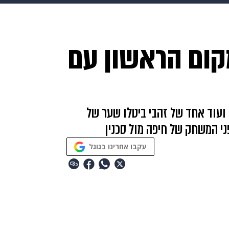
makoZ
בריאות
HIX
ספורט
כסף
הורים
עיצוב
קום הראשון עם
תשעה חודשים
מתכונים
פרויקטים מיוחדים
 ועוד אחד של זהבי ביטלו שער של
י המשחק של חיפה מול סכנין
עקבו אחרינו בגוגל