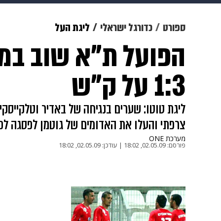
מוזיקה
תרבות
צבא וביטחון
ספורט
כדורגל ישראלי
ליגת העל
הפועל ת"א שוב במ
דיגיטל
גאווה
ויוה
משפט
1:3 על ק"ש
ליגת טוטו: שערים בנגיחה של באדיר וטלקייסקי
צרפתי והעלו את האדומים של גוטמן לפסגה לפנ
מערכת ONE
פורסם:
02.05.09, 18:02
|
עודכן:
02.05.09, 18:02