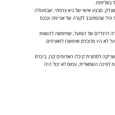
יתרון מוצדק. מבצע אישי של גיא צרפתי, שבפעולה
 טיל שהסתובב לקורה של אניימה ונכנס
 לרגליים של הפועל, שחיפשה להשוות
 לא היו מרוכזים ואיפשרו למארחים
ותה ל-1:1: ממש על סף השריקה למחצית קיבלו האדומים קרן. ביברס
גח לפינה השמאלית, עמוס לא יכול היה