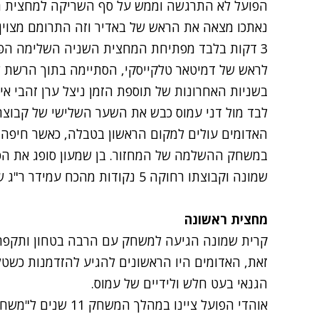
הפועל לא התרגשה וממש על סף השריקה למחצית הצ
נאתכו מצאה את הראש של באדיר וזה התרומם מצוין ו
3 דקות בלבד מפתיחת המחצית השניה השלימה הפו
לראש של דמיטאר טלקייסקי, הסתיימה בתוך הרשת של 
בשניות האחרונות של תוספת הזמן ניצל ערן זהבי אי
לבד מול דני עמוס כבש את השער השלישי של קבוצתו
האדומים עולים למקום הראשון בטבלה, כאשר חיפה ת
במשחק ההשלמה של המחזור. בן שמעון סופג את הפס
שמונה וקבוצתו רחוקה 5 נקודות מהכח עמידר ר"ג שבמקום ממנו הולכים למבחנים.
מחצית ראשונה
קרית שמונה הגיעה למשחק עם הרבה בטחון ותקפה 
זאת, האדומים היו הראשונים להגיע להזדמנות כשט
הגנאי בעט חלש ולידיים של עמוס.
אוהדי הפועל ציינו במ