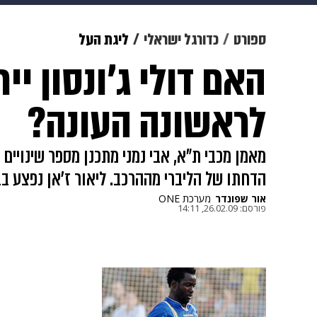
צבא וביטחון
makoZ
בריאות
ספורט
כדורגל ישראלי
ליגת העל
האם דולי ג'ונסון יי
ויוה
משפט
תשעה חודשים
מ
לראשונה העונה?
מאמן מכבי ת"א, אבי נמני מתכנן מספר שינוי
הדחתו של הליברי מההרכב. ליאור ז'אן נפצע ב
אור שפונדר
מערכת ONE
פורסם:
26.02.09, 14:11