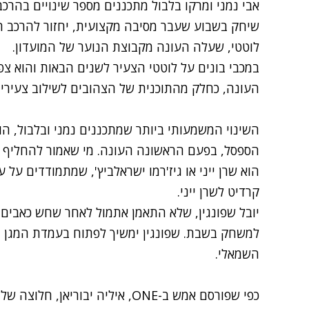
אבי נמני ומרקו בלבול מתכננים מספר שינויים בהרכ
שיחק בשבוע שעבר מסיבה מקצועית, יחזור להרכב ה
לוטטי, שעלה העונה מקבוצת הנוער של המועדון.
במכבי בונים על לוטטי הצעיר לשנים הבאות והוא צ
העונה, כחלק מהתוכנית של הצהובים לשילוב צעירי
השינוי המשמעותי ביותר שמתכננים נמני ובלבול, הוא
הספסל, בפעם הראשונה העונה. מי שאמור להחליף את 
הוא שרן ייני או גיז'רמו ישראלביץ', שמתמודדים על 
קרדיט לשרן ייני.
יובל שפונגין, שלא התאמן אתמול לאחר שחש כאבים בר
למשחק בשבת. שפונגין ימשיך לפתוח בעמדת המגן הי
השמאלי.
כפי שפורסם אמש ב-ONE, איליה יבור