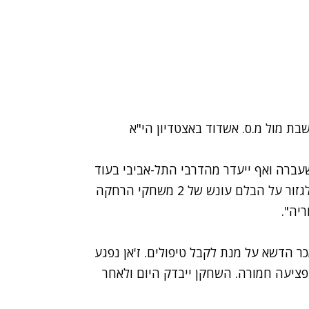
ת מול מ.ס. אשדוד באצטדיון הי"א
עברה ואף ייעדר מהדרבי התל-אביבי בעוד
שבועיים. בית הדין של ההתאחדות לכדורגל החליט לגזור על הבלם עונש של 2 משחקי הרחקה
יה".
כר הדשא על מנת לקבל טיפולים. ז'אן נפגע
פציעה חמורה. השחקן ייבדק היום ולאחר