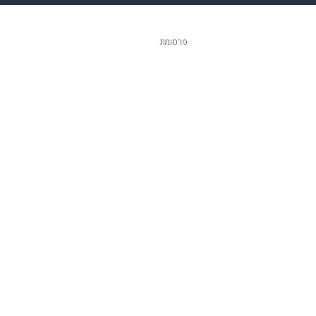
גיטל
גאווה
פרסומת