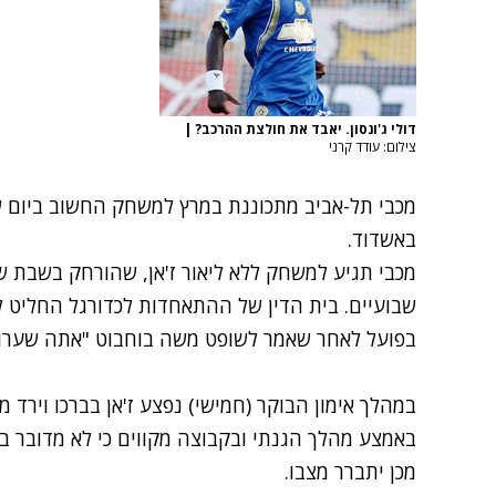
דולי ג'ונסון. יאבד את חולצת ההרכב?
|
צילום: עודד קרני
מכבי תל-אביב מתכוננת במרץ למשחק החשוב ביום שב
באשדוד.
מכבי תגיע למשחק ללא ליאור ז'אן, שהורחק בשבת ש
בפועל לאחר שאמר לשופט משה בוחבוט "אתה שערור
במהלך אימון הבוקר (חמישי) נפצע ז'אן בברכו וירד מ
באמצע מהלך הגנתי ובקבוצה מקווים כי לא מדובר ב
מכן יתברר מצבו.