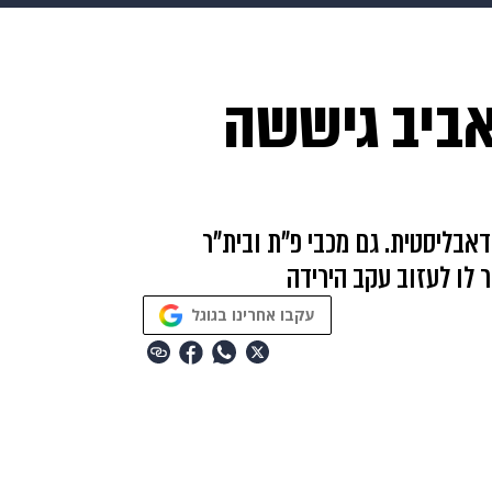
בריאות
HIX
ספורט
כסף
הורים
עיצוב הבית
א
אביב גיששה
שים
מתכונים
פרויקטים מיוחדים
אבליסטית. גם מכבי פ"ת ובית"ר
 לו לעזוב עקב הירידה
עקבו אחרינו בגוגל