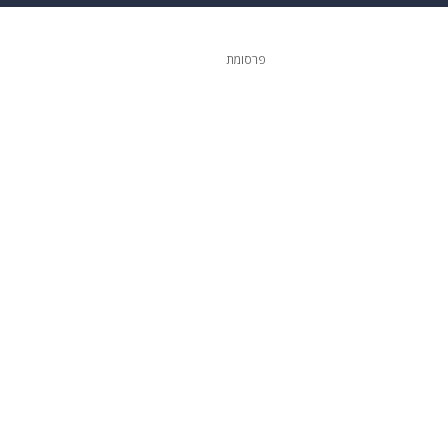
ופנה
דיגיטל
פרסומת