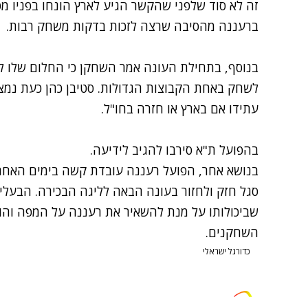
זה לא סוד שלפני שהקשר הגיע לארץ הונחו בפניו מ
ברעננה מהסיבה שרצה לזכות בדקות משחק רבות.
בנוסף, בתחילת העונה אמר השחקן כי החלום שלו להי
לשחק באחת הקבוצות הגדולות. סטיבן כהן כעת נמצ
עתידו אם בארץ או חזרה בחו"ל.
בהפועל ת"א סירבו להגיב לידיעה.
בנושא אחר, הפועל רעננה עובדת קשה בימים האחר
סגל חזק ולחזור בעונה הבאה לליגה הבכירה. הבעלים,
שביכולותו על מנת להשאיר את רעננה על המפה והו
השחקנים.
כדורגל ישראלי
צרו קשר
פרסמו אצלנו
זמני היום
הסד