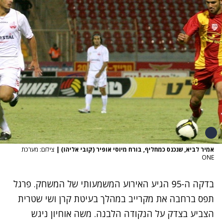
אמיר לביא, שנכנס כמחליף, בורח מיוסי אופיר (קובי אליהו)
|
צילום: מערכת
ONE
בדקה ה-95 הגיע האירוע המשמעותי של המשחק. פרגל
תפס ברחבה את מקרייב במהלך בעיטת קרן ושי שטרית
הצביע בצדק על הנקודה הלבנה. משה אוחיון ניגש