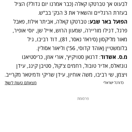
לבעוט אך טברטקו קאלה (כבר אמרנו יום גדול?) הציל
בעזרת הרגליים והשאיר את 3 הנק' בב"ש.
הפועל באר שבע:
טברטקו קאלה, אביתר אילוז, פאבל
פרגל, דנילו מוריירה, שמעון הרוש, אייל שן, יוסי אופיר,
מאור מליקסון (סיראז' נאסר, 81), דוד רביבו, גיל
בלומשטיין (אוהד קדוסי, 56') וליאור אסולין.
מ.ס. אשדוד
: דרגאן סטויקיץ', אורי אוזן, כריסטיאנו
גונזאלס, אדיר טובול, רחמים צ'קול, סטיבן קינג, עידן
ויצמן, שי רביבו, משה אוחיון, עידן שריקי ודמיטאר מקרייב.
מצאתם טעות לשון?
כדורגל ישראלי
פרסומת