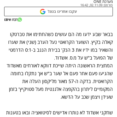
מערכת ONE
פורסם:
02.11.09, 16:42
עקבו אחרינו בגוגל
דברו איתנו
נתקלנו בבעיה
בבאר שבע ידעו מה הם עושים כשהחתימו את טברטקו
נסה שוב
קאלה בקיץ. השוער הקרואטי נעל הערב (שני) את שערו
והשאיר במו ידיו את 3 הנק' בבירת הנגב ב-0:1 הדרמטי
של הפועל ב"ש על מ.ס. אשדוד.
המחצית הראשונה היתה שייכת דווקא לאורחים מאשדוד
שהגיעו פעם אחר פעם אל שער ב"ש אך נתקלו בחומה
הקרואטית. בדקה ה-57 מאור מליקסון העלה את
המקומיים ליתרון בהקפצה אלגנטית מעל סטויקיץ' בזמן
שעידן ויצמן שכב על הדשא.
שחקני אשדוד לא נותרו אדישים לסיטואציה ובאו בטענות