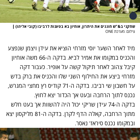
שחקני ב&"ש חוגגים את היתרון, אוחיון בא בטענות לרביבו (קובי אליהו)
|
צילום: מערכת ONE
מיד לאחר השער יוסי מזרחי הוציא את עידן ויצמן שנפצע
והכניס במקומו את אמיר לביא. בדקה ה-66 משה אוחיון
קיבל צהוב לאחר תיקול קשה על אופיר. כעבור דקה
מזרחי ביצע את החילוף השני שלו והכניס את ברק בדש
על חשבון שי רביבו. בדקה ה-71 קודיס רץ מחצי המגרש,
נכנס לתוך הרחבה ובעט אך הכדור יצא לחוץ.
בדקה ה-74 עידן שריקי יכול היה להשוות אך בעט חלש
מתוך הרחבה, קאלה הדף לקרן. בדקה ה-81 מליקסון יצא
ובמקומו נכנס סיראז' נאסר.