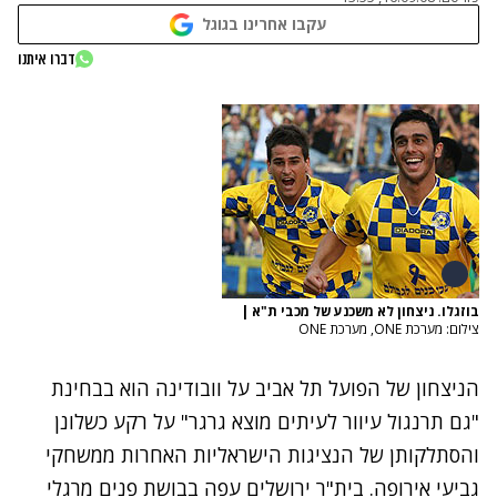
עקבו אחרינו בגוגל
דברו איתנו
בוזגלו. ניצחון לא משכנע של מכבי ת"א
|
צילום: מערכת ONE, מערכת ONE
הניצחון של הפועל תל אביב על וובודינה הוא בבחינת
"גם תרנגול עיוור לעיתים מוצא גרגר" על רקע כשלונן
והסתלקותן של הנציגות הישראליות האחרות ממשחקי
גביעי אירופה. בית"ר ירושלים עפה בבושת פנים מרגלי