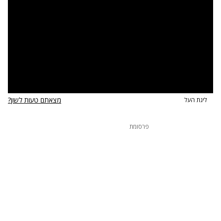
במשטרה, מדובר במאות אמצעי אמל"ח ובמידע מהימן על
תגרות מתוכננות בין הקהלים. בשל כך, המשטרה פרוסה
בכוחות מיוחדים.
בכיר במשטרת תל אביב: "לקיחת האירוע לידיניו כתוצאה
ממידע מודיעיני לכניסה המונית של קהל הפועל ת"א
לדשא".
מצאתם טעות לשון?
ליגת העל
פרסומת