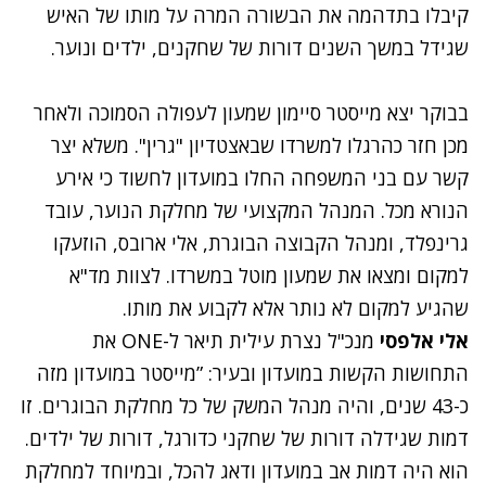
קיבלו בתדהמה את הבשורה המרה על מותו של האיש
שגידל במשך השנים דורות של שחקנים, ילדים ונוער.
בבוקר יצא מייסטר סיימון שמעון לעפולה הסמוכה ולאחר
מכן חזר כהרגלו למשרדו שבאצטדיון "גרין". משלא יצר
קשר עם בני המשפחה החלו במועדון לחשוד כי אירע
הנורא מכל. המנהל המקצועי של מחלקת הנוער, עובד
גרינפלד, ומנהל הקבוצה הבוגרת, אלי ארובס, הוזעקו
למקום ומצאו את שמעון מוטל במשרדו. לצוות מד"א
שהגיע למקום לא נותר אלא לקבוע את מותו.
אלי אלפסי
מנכ"ל נצרת עילית תיאר ל-ONE את
התחושות הקשות במועדון ובעיר: ”מייסטר במועדון מזה
כ-43 שנים, והיה מנהל המשק של כל מחלקת הבוגרים. זו
דמות שגידלה דורות של שחקני כדורגל, דורות של ילדים.
הוא היה דמות אב במועדון ודאג להכל, ובמיוחד למחלקת