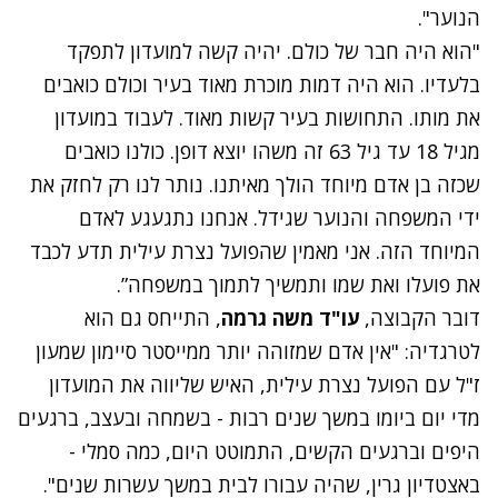
הנוער".
"הוא היה חבר של כולם. יהיה קשה למועדון לתפקד
בלעדיו. הוא היה דמות מוכרת מאוד בעיר וכולם כואבים
את מותו. התחושות בעיר קשות מאוד. לעבוד במועדון
מגיל 18 עד גיל 63 זה משהו יוצא דופן. כולנו כואבים
שכזה בן אדם מיוחד הולך מאיתנו. נותר לנו רק לחזק את
ידי המשפחה והנוער שגידל. אנחנו נתגעגע לאדם
המיוחד הזה. אני מאמין שהפועל נצרת עילית תדע לכבד
את פועלו ואת שמו ותמשיך לתמוך במשפחה”.
דובר הקבוצה,
עו"ד משה גרמה
, התייחס גם הוא
לטרגדיה: "אין אדם שמזוהה יותר ממייסטר סיימון שמעון
ז"ל עם הפועל נצרת עילית, האיש שליווה את המועדון
מדי יום ביומו במשך שנים רבות - בשמחה ובעצב, ברגעים
היפים וברגעים הקשים, התמוטט היום, כמה סמלי -
באצטדיון גרין, שהיה עבורו לבית במשך עשרות שנים".