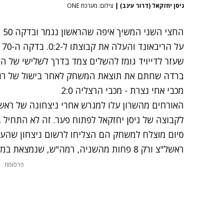
ניסן יחזקאל (דרור עינב)
|
צילום: מערכת ONE
הח
על
שעזר לדייויד גומז להשלים צמד בדרך לשלישי של האו
ברדה שחתם את תוצאת המשחק לאחר בישול של רודג'רס קולה. 0:4 קל 
מכבי אחי נצרת - מכבי הרצליה 2:0
האורחים מהשרון עלו למגרש אחרי ניצחונה של ראשל"
לקבוצה של ניסן יחזקאל לפתוח פער. זה לא התחיל 
ראשל"צ ורק 8 פחות מהשניה, רמה"ש, שנמצאת במקום שמוביל לליגת העל.
פרסומת