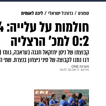
תרבות
צבא וביטחון
makoZ
ספורט
כדורגל ישראלי
ליגה לאומית
גאווה
ויוה
משפט
תשעה חוד
0:2 למכ' הרצליה
קבוצתו של ניסן יחזקאל חגגה בעראבה, גומז (צ
דגו נתנו לקבוצה של סיני ניצחון בנצרת. שתי הקבוצות 8 נ
מערכת ONE
פורסם:
02.04.11, 16:07