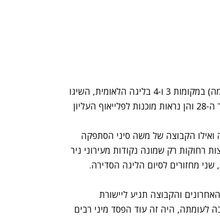
הפועל ראשון לציון ומכבי הרצליה, שנמצאות (בהתאמה) במקומות 3 ו-4 בליגה הלאומית, השיגו
הערב (שבת) ניצחונות חוץ חשובים במסגרת המחזור ה-28 והן נראות מוכנות לפלייאוף העליון
רה 0:4 על אחווה עראבה ואילו הקבוצה של משה סיני הסתפקה
צות רחוקות רק שמונה נקודות מעירוני ניר
 שני מחזורים לסיום הליגה הסדירה.
האחרונים והקבוצה תגיע ליישורת
ה לעומתה, היה זה עוד הפסד מיני רבים