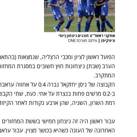
שחקני ראשל"צ חוגגים ניצחון (יוסי
ציפקיס)
|
צילום: מערכת ONE
המתקרב.
הקבוצה של ניסן יחזקאל גב
ב-0:2 מרשים פחות בנצרת על אחי. כעת, שתי הקבו
רמת השרון, השניה, שהן ארבע נקודות לאחר הקיזוז,
עבור ראשון היה זה ניצחון חמישי בששת המחזורים 
האחרונה של העונה כשהיא בכושר מצוין. עבור עראב