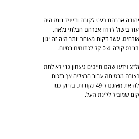
צי השני המשיך איפה שהראשון נגמר ובדקה 50 יהודה אברהם בעט לקורה ודייויד גומז היה
 הריבאונד והעלה את קבוצתו ל-0:2. בדקה ה-70 עוד בישול לדודו אברהם הבלתי נלאה,
רחים. עשר דקות מאוחר יותר היה זה ינון
לכתומים בסיום.
צ וידעו שהם חייבים ניצחון כדי לא לתת
בצורה מבטיחה עבור הרצליה אך בזכות
סיום מוצלח למשחק הם הצליחו לרשום ניצחון שהעלה את מאזנם ל-49 נקודות, בדיוק כמו