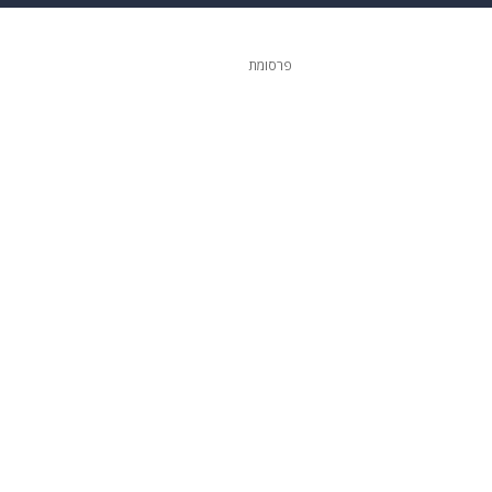
ופנה
דיגיטל
פרסומת