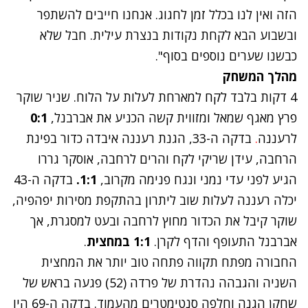
הזה ואין לנו בכלל זמן לחגוג. אנחנו חייבים להשתפר
ובשבוע הבא לקחת נקודות בנצרת עילית. חבל שלא
כבשנו שערים נוספים בסוף".
מהלך המשחק
4 דקות בלבד לקח למארחת לעלות על הלוח. שניר שוקר
פרץ מאגף שמאל ומזווית קשה הכניע את אברבנל,
0:1
לרעננה
.
בדקה ה-33, הגנת רעננה איבדה כדור בפינת
הרחבה, עידן שריקי לקח והרים לרחבה, אוסקר גררו
הגיע לפני עדי נמני ונגח פנימה מקרוב,
1:1.
בדקה ה-43
יכלה רעננה לעלות שוב ליתרון בהתקפת מסירות יפהפיה,
שוקר קיבל את הכדור מחוץ לרחבה ובעט למסגרת, אך
אברבנל התעופף והדף לקרן.
1:1 במחצית
.
החבורה מפתח תקווה פתחה טוב יותר את המחצית
השניה והגבהה נהדרת של פרדה (52) פגעה בראש של
שחקן הגנה וחלפה סנטימטרים מהעמוד. בדקה ה-69 היו