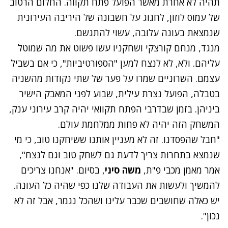
תהיה לא אחרת מאשר הפועל פתח תקווה. החלום הרטוב
של עמוס לוזון, לחגוג על חשבונה של היריבה העירונית
שנמצאת בעונה עלובה, עשוי להתגשם.
מנגד, מנחם קורצקי ושחקניו עשו פשוט את מה שמוטל
עליהם. ולא, לא לנצח למען "הספורטיביות", כי אם בשביל
עצמם. השרוניים שמרו על פער של שתי נקודות מהשניה
בטבלה, הפועל נצרת עילית, שבוע לפני המאבק הישיר
ביניהן. בזמן שבדרבי הפתח תקוואי יהיה קרב עירוני ענק,
המשחק הזה יהיה לא פחות ממלחמת עולם.
"חבל שהפסדנו. זה לא מעניין אותנו ששיחקנו טוב, כי מי
שנמצא בתחרות צריך לדעת גם לשחק טוב וגם לנצח",
אמר מאמן מכבי פ"ת,
משה סיני
, בסיום. "אנחנו צריכים
להמשיך ולעשות את העבודה שלנו כפי שהיה כל העונה.
יש כאלה שחושבים שכבר עלינו ושהכל נגמר, אבל זה לא
נכון".