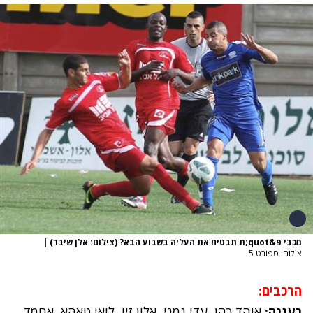
מכבי פ&quot;ת תבטיח את העליה בשבוע הבא? (צילום: אלן שיבר)
|
צילום: ספורט 5
הרכבים:
רעננה:
אוהד כהן, עדי נמני, אלון זיו, לואי טאהא, אחמד