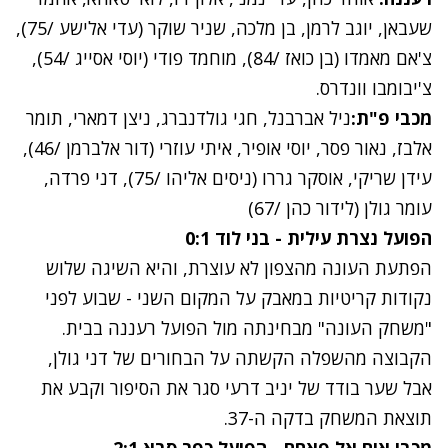
שעבאן, יוגב לרמן, בן מלכה, שניר שוקר (עדי אלישע /75),
צ'אם מאמדו (בן כואז /84), מוחמד פודי (יוסי אסייג /54),
צ'יבומבו וונדרס.
מכבי פ"ת:
ניל אברבנל, חגי גולדנברג, ניצן דמארי, תומר
אלבז, נאור פסר, יוסי אופיר, איתי עוזרי (דור אלברמן /46),
עידן שריקי, אוסקר גררו (ניסים אליהו /75), דני פרדה,
עומר גולן (לידור כהן /67)
הפועל נצרת עילית - בני לוד 0:1
הפתעת העונה מהצפון לא עוצרת, והיא השיגה שלוש
נקודות קריטיות במאבק על המקום השני - שבוע לפני
"משחק העונה" מבחינתה מול הפועל רעננה בבית.
הקבוצה מהשפלה הקשתה על הבחורים של דני גולן,
אבל שער בודד של יניב דרעי סגר את הסיפור וקבע את
תוצאת המשחק בדקה ה-37.