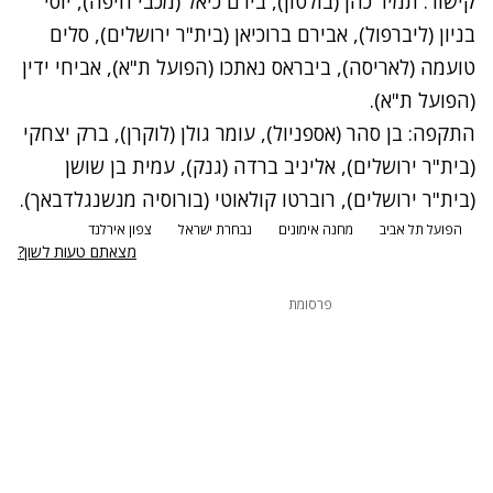
קישור: תמיר כהן (בולטון), בירם כיאל (מכבי חיפה), יוסי
בניון (ליברפול), אבירם ברוכיאן (בית"ר ירושלים), סלים
טועמה (לאריסה), ביבראס נאתכו (הפועל ת"א), אביחי ידין
(הפועל ת"א).
התקפה: בן סהר (אספניול), עומר גולן (לוקרן), ברק יצחקי
(בית"ר ירושלים), אליניב ברדה (גנק), עמית בן שושן
(בית"ר ירושלים), רוברטו קולאוטי (בורוסיה מנשנגלדבאך).
הפועל תל אביב
מחנה אימונים
נבחרת ישראל
צפון אירלנד
מצאתם טעות לשון?
פרסומת