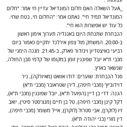
_Aעל השאלה האם חלום המונדיאל עדיין חי אמר: "חלום
המונדיאל תמיד חי". נאתכו אמר: "החלום חי, בטח שחי.
כל עוד יש אפשרות הוא חי".
הנבחרת שתנחת היום באנגליה תערוך אימון ראשון
ב-20:00. המשחק מול צפון אירלנד יתקיים כאמור ביום
רביעי באיצטדיון וינזדור פארק, ב-21:45. מגנה הימני של
מכבי ת"א יובל שפונגין זומן במקומו של קלמי סבן החולה,
שנשאר בארץ.
סגל הנבחרת: שוערים: דודו אוואט (מאיורקה), ניר
דוידוביץ' (מכבי חיפה), לירן שטראובר (מכבי ת"א)
הגנה: דדי בן דיין (הפועל ת"א), יובל שפונגין (מכבי ת"א),
דקל קינן (מכבי חיפה), טל בן חיים (מנצ'סטר סיטי), יואב
זיו (לוקרן), אבי סטרול (לוקרן), אייל משומר (מכבי חיפה),
דין מורי (בני יהודה ת"א).