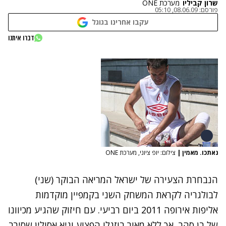
שרון קביליו
מערכת ONE
פורסם:
08.06.09, 05:10
עקבו אחרינו בגוגל
דברו איתנו
נאתכו. מאמין
|
צילום: יופ ציוני, מערכת ONE
הנבחרת הצעירה של ישראל המריאה הבוקר (שני)
לבולגריה לקראת המשחק השני בקמפיין מוקדמות
אליפות אירופה 2011 ביום רביעי. עם חיזוק שהגיע מכיוונו
של בן סהר, אך
ללא מאור בוזגלו
הפצוע וגיא אסולין
שסירב