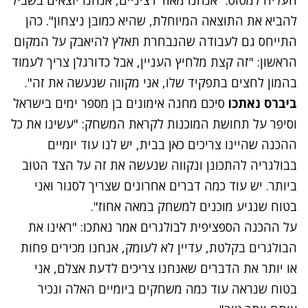
העליה למטוס: "אנחנו מאוד רציניים, אנחנו יוצאים בשביל
להביא את התוצאה המיוחלת, שהיא כמובן ניצחון". כהן
התייחס גם לעבודה שהנבחרת תאלץ להיאבק על המקום
הראשון: "זה קצת מלחיץ העניין, אבל כדורגלן צריך לעמוד
בהמון לחצים בתפקיד שלו, אני מקווה שנעשה את זה".
ביברס נאתכו
סיכם מחנה אימונים בן מספר ימים בישראל
וסיפר על תחושת המוכנות לקראת המשחק: "עשינו את כל
ההכנה שהיינו צריכים כאן בבית, יש לנו עוד יומיים
בבולגריה להתכונן ונקווה שנעשה את זה על הצד הטוב
ביותר. יש עוד כמה דברים אחרונים שצריך לסגור ואני
בטוח שנגיע מוכנים למשחק במאה אחוז".
על ההכנה הספציפית לבולגרים אמר נאתכו: "ראינו את
הבולגרים בקלטת, עדיין לא לעומק, אנחנו מכירים פחות
או יותר את הדברים שאנחנו צריכים לדעת אצלם, אני
בטוח שנראה עוד כמה משחקים ביומיים האלה ונכיר