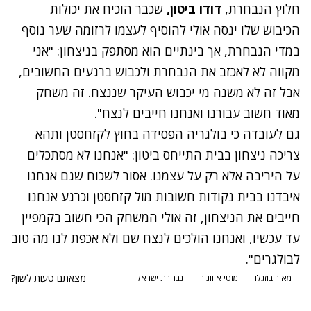
חלוץ הנבחרת,
דודו ביטון,
שכבר הוכיח את יכולות
הכיבוש שלו ינסה אולי להוסיף לעצמו לרזומה שער נוסף
במדי הנבחרת, אך בינתיים הוא מסתפק בניצחון: "אני
מקווה לא לאכזב את הנבחרת ולכבוש ברגעים החשובים,
אבל זה לא משנה מי יכבוש העיקר שננצח. זה משחק
מאוד חשוב עבורנו ואנחנו חייבים לנצח".
גם לעובדה כי בולגריה הפסידה בחוץ לקזחסטן ותהא
צריכה ניצחון בבית התייחס ביטון: "אנחנו לא מסתכלים
על היריבה אלא רק על עצמנו. אסור לשכוח שגם אנחנו
איבדנו בבית נקודות חשובות מול קזחסטן וכרגע אנחנו
חייבים את הניצחון, זה אולי המשחק הכי חשוב בקמפיין
עד עכשיו, ואנחנו הולכים לנצח שם ולא אכפת לנו מה טוב
לבולגרים".
מצאתם טעות לשון?
מאור בוזגלו
מוטי איווניר
נבחרת ישראל