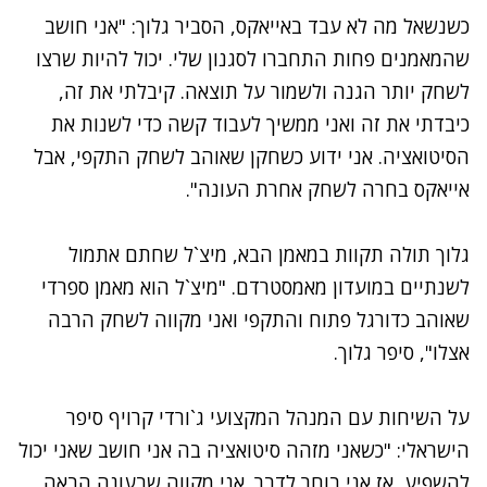
כשנשאל מה לא עבד באייאקס, הסביר גלוך: "אני חושב
שהמאמנים פחות התחברו לסגנון שלי. יכול להיות שרצו
לשחק יותר הגנה ולשמור על תוצאה. קיבלתי את זה,
כיבדתי את זה ואני ממשיך לעבוד קשה כדי לשנות את
הסיטואציה. אני ידוע כשחקן שאוהב לשחק התקפי, אבל
אייאקס בחרה לשחק אחרת העונה".
גלוך תולה תקוות במאמן הבא, מיצ`ל שחתם אתמול
לשנתיים במועדון מאמסטרדם. "מיצ`ל הוא מאמן ספרדי
שאוהב כדורגל פתוח והתקפי ואני מקווה לשחק הרבה
אצלו", סיפר גלוך.
על השיחות עם המנהל המקצועי ג`ורדי קרויף סיפר
הישראלי: "כשאני מזהה סיטואציה בה אני חושב שאני יכול
להשפיע, אז אני בוחר לדבר. אני מקווה שבעונה הבאה