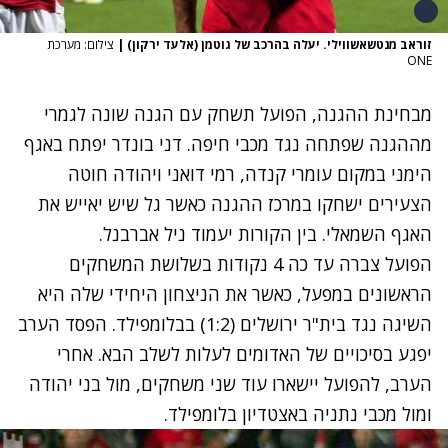
זוראב מנטשאשווילי. יעלה בהרכב של גוטמן (אלעד ירקון)
|
צילום: מערכת
ONE
מבחינת ההגנה, הפועל תשחק עם הגנה שונה לגמרי
מההגנה שפתחה נגד מכבי חיפה. דני בונדר יפתח באגף
הימני במקום עומרי קנדה, רמי דואני ויהודה חוטה
הצעירים ישחקו במרכז ההגנה כאשר גל שיש יאייש את
האגף השמאלי. בין הקורות יעמוד ניל אברבנל.
הפועל צברה עד כה 4 נקודות בשלושת המשחקים
הראשונים במפעל, כאשר את הניצחון היחידי שלה היא
השיגה נגד בית"ר ירושלים (1:2) בבלומפילד. הפסד הערב
יפגע בסיכויים של האדומים לעלות לשלב הבא. אחרי
הערב, להפועל יישארו עוד שני משחקים, מול בני יהודה
ומול מכבי נתניה באצטדיון בלומפילד.