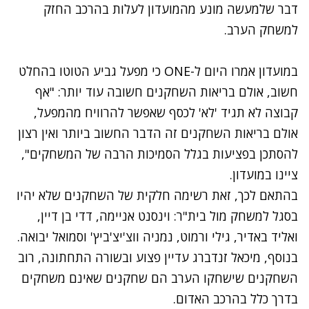
דבר שלמעשה מונע מהמועדון לעלות בהרכב החזק
למשחק הערב.
במועדון אמרו היום ל-ONE כי מפעל גביע הטוטו בהחלט
חשוב, אולם בריאות השחקנים חשובה עוד יותר: "אף
קבוצה לא תגיד 'לא' לכסף שאפשר להרוויח מהמפעל,
אולם בריאות השחקנים זה הדבר החשוב ביותר ואין רצון
להסתכן בפציעות בגלל הסמיכות הרבה של המשחקים",
ציינו במועדון.
בהתאם לכך, זאת רשימה חלקית של השחקנים שלא יהיו
בסגל למשחק מול בית"ר: וינסנט אניימה, דדי בן דיין,
ואליד באדיר, גילי ורמוט, נמניה ווצ'יצ'ביץ' וסמואל יבואה.
בנוסף, מיכאל זנדברג עדיין פצוע ובשורה התחתונה, רוב
השחקנים שישחקו הערב הם שחקנים שאינם משחקים
בדרך כלל בהרכב האדום.