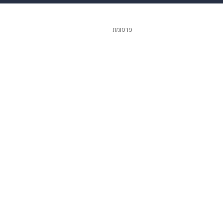
גיטל
גאווה
פרסומת