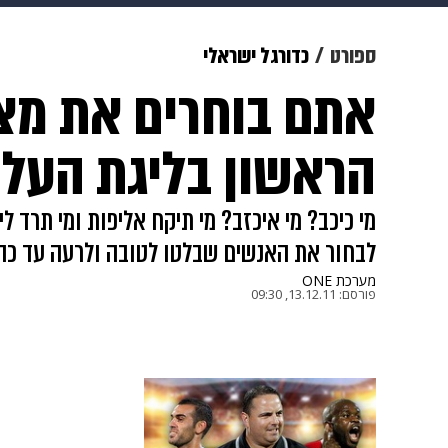
צבא וביטחון
makoZ
בריאות
ספורט
כדורגל ישראלי
אתם בוחרים את מצט
ויוה
משפט
תשעה חודשים
מ
הראשון בליגת העל
מי כיכב? מי איכזב? מי תיקח אליפות ומי תרד 
לבחור את האנשים שבלטו לטובה ולרעה עד כה 
מערכת ONE
פורסם:
13.12.11, 09:30