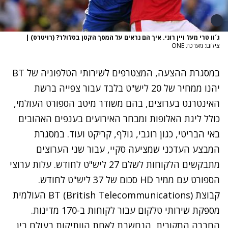
ג´וו טרי מעל ויין רוני. איך הם נראים על המסך הקטן בסלולר? (רויטרס)
|
צילום: מערכת ONE
במסגרת ההצעה, המצטרפים לשירותי הטלפוניה של BT
יהנו ממחיר של 20 ליש"ט בלבד עבור צפייה ברשת
האינטרנט בערוצים, בהם משודר מיטב הספורט העולמי,
כולל ליגת האלופות ומבחר האירועים בענפים האהובים
באי הבריטי, כגון רוגבי, גולף, קריקט ועוד. במסגרת
המבצע העדכני שמציעה סקיי, עבור שני הערוצים
מתבקשים הלקוחות לשלם 27 ליש"ט לחודש. עלות ערוצי
הספורט עם ממיר HD סכום של 37 ליש"ט לחודש.
קבוצת BT (British Telecommunications) העולמית
מספקת שירותי טלקום עבור לקוחות ב-170 מדינות.
החברה המקורית, הנחשבת לאחת הוותיקות בעולם בין