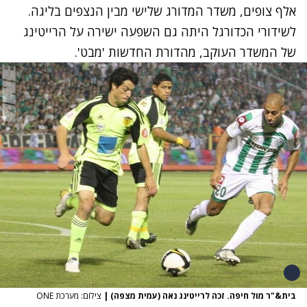
אלף צופים, משדר המדורג שלישי מבין הנצפים בליגה.
לשידורי הכדורגל היתה גם השפעה ישירה על הרייטינג
של המשדר העוקב, מהדורת החדשות 'מבט'.
בית&"ר מול חיפה. זכה לרייטינג נאה (עמית מצפה)
|
צילום: מערכת ONE