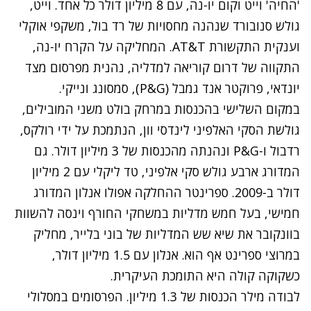
'החיה' וייט וקום יו-נה, עם 8 מיליון דולר כל אחד. וייט,
גולש סנובורד שנהנה מחסויות של רד בול, משקפי אוקלי
וענקית התקשורת AT&T. המחליקה על הקרח יו-נה,
התקווה של דרום קוריאה למדליה, נהנית מפרסום מצד
יונדאי, פרוקטר אנד גמבל (P&G), סמסונג ונייקי.
במקום השלישי בהכנסות במרחק בולט משני המובילים,
גולשת הסקי האלפיני לינדסי וון, הנתמכת על ידי רולקס,
רדבול ו-P&G ונהנתה מהכנסות של 3 מיליון דולר. גם
המדורג ארבע גולש סקי אלפיני, טד ליקלי עם 2 מיליון
דולר ב-2009. ספרינטר ההחלקה אפולו אנלון המדורג
חמישי, בעל חמש מדליות במשחקי החורף וינסה להשוות
בוונקובר את שיא שש המדליות של בוני בלייר, מחליק
במרוצי ספרינט אף הוא. אנלון עם 1.5 מיליון דולר,
כשקוקה קולה היא התומכת העיקרית.
לבודה מילר הכנסות של 1.3 מיליון. הפרסומים במסלולי