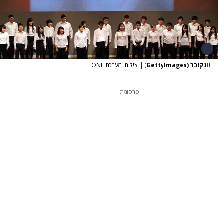
וונקובר (GettyImages)
|
צילום: מערכת ONE
פרסומת