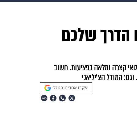
makoZ
בריאות
HIX
ספורט
כסף
הורים
עיצוב
ו הדרך שלכם
תשעה חודשים
מתכונים
פרויקטים מיוחדים
ON: קריירה של ספורטאי קצרה ומלאה בפציעות. חשוב
וגם: המודל הצ'יליאני
עקבו אחרינו בגוגל