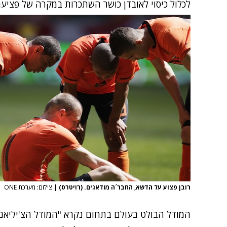
לכלול כיסוי לאובדן כושר השתכרות במקרה של פציעה
רובן פצוע על הדשא, החבר´ה מודאגים. (רויטרס)
|
צילום: מערכת ONE
המודל הבולט בעולם בתחום נקרא "המודל הצ'יליאני