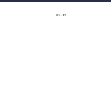
 הבית
אופנה
פרסומת