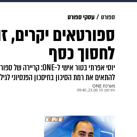
מוזיקה
תרבות
צבא וביטחון
ספורט
עסקי ספורט
ספורטאים יקרים, ז
דיגיטל
גאווה
ויוה
משפט
לחסוך כסף
יוסי אפרתי בטור אישי ל-E
להתאים את רמת הסיכון בחיסכון הפנסיוני לגיל. 
מערכת ONE
פורסם:
23.06.10, 09:40