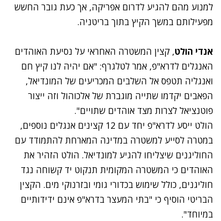
למנוע מהם להגיע לדרום אפריקה, אך כעת גובר החשש
מפעילותם במשך הקיץ בתוך בריטניה.
אנדי הולט
, קצין המשטרה האחראי על נסיעת האוהדים
האנגלים לדרא"פ, אמר לטלגרף: "אם יהיה לנו קיץ חם
ואנגליה תטפס אל השלבים המכריעים של המונדיאל,
הפאבים יקדמו שתייה מוגברת של אלכוהול וזה ייצור
פוטנציאל לצרות מצד אוהדים שתויים".
הולט ייסע לדרא"פ יחד עם 12 קצינים אנגלים נוספים,
במטרה לסייע למשטרה במדינה המארחת להתמודד עם
החוליגנים שיצליחו להגיע למונדיאל. הולט הזהיר את
האוהדים כי המשטרה המקומית תנקוט יד קשוחה נגד
חוליגנים, כולל שימוש בכדורי גומי ובזרנוקי מים. הקצין
הבריטי הוסיף כי "בתי המעצר בדרא"פ אינם ידידותיים
במיוחד".