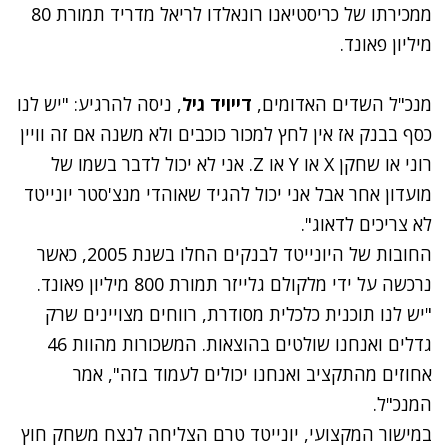
ממכירתו של כריסטיאנו רונאלדו לריאל מדריד תמורת 80
מיליון פאונד.
מנכ"ל השדים האדומים,
דייויד גיל
, ניסה להרגיע: "יש לנו
כסף בבנק אז אין לחץ למכור כוכבים ולא משנה אם זה וויין
רוני או שחקן X או Y או Z. אני לא יכול לדבר בשמו של
מועדון אחר אבל אני יכול להגיד שאוהדי מנצ'סטר יונייטד
לא צריכים לדאוג".
החובות של היונייטד לבנקים החלו בשנת 2005, כאשר
נרכשה על ידי מלקולם גלייזר תמורת 800 מיליון פאונד.
"יש לנו תוכנית כלכלית מסודרת, רווחים מצויינים שרק
גדלים ואנחנו שולטים בהוצאות. המשכורות מהוות 46
אחוזים מהתקציב ואנחנו יכולים לעמוד בזה", אמר
המנכ"ל.
במישור המקצועי, יונייטד טרם הצליחה לנצח משחק חוץ