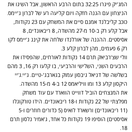
המג'יק פיגרו 32:25 בתום הרבע הראשון, אבל השיגו את
הניצחון עם הגנה חזקה ויום קליעה רע של לברון ג'יימס.
כוכב קליבלנד אמנם סיים את המשחק עם 23 נקודות,
אבל קלע רק ב-10 מ-27 מהשדה, 8 ריבאונדים, 8
אסיסטים. ההגנה של אורלנדו שלחה את קינג ג'יימס לקו
רק 6 פעמים, מהן לברון קלע 3.
וולי שצ'רביאק תרם 14 נקודות לאורחים, שהפסידו את
הרבעים השני, השלישי והרביעי, בו קלעו רק 16, 3 מהם
בשלשה של דניאל גיבסון עמוק בגארבג'-טיים. ג'יי.ג'יי
היקסון קלע 13 ומו וויליאמס 12 ב-4 מ-15 מהשדה.
את המנצחים הוביל דווייט הווארד עם עוד משחק
מפלצתי של 22 נקודות ו-18 ריבאונדים. הידו טורקוגלו
(11 ריבאונדים) ורשארד לואיס (5 כדורים חוזרים ו-5
אסיסטים) הוסיפו 19 נקודות כל אחד, ג'אמיר נלסון תרם
18.