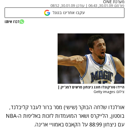
מערכת ONE
פורסם:
30.01.09, 06:43
|
עודכן:
30.01.09, 08:52
עקבו אחרינו בגוגל
דברו איתנו
היידו טורקוגלו חוגג ניצחון מרשים למג'יק
|
צילום: Getty images
אורלנדו שלחה הבוקר (שישי) מסר ברור לעבר קליבלנד,
בוסטון, הלייקרס ושאר המועמדות לזכות באליפות ה-NBA
עם ניצחון 88:99 על הקאבס באמוויי ארינה.