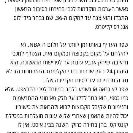
היום, כולם בסיבוב השני. דורון שפר היה הראשון ב-1996,
כאשר הערכות מוקדמות לגבי בחירתו בסיבוב הראשון
התבדו והוא צנח עד למקום ה-36, שם נבחר בידי לוס
אנג'לס קליפרס.
שפר העדיף באותו זמן לוותר על חלום ה-NBA, לא
להילחם על מקום בקבוצה ובמקום זאת, הצטרף למכבי
ת"א בה שיחק ארבע עונות עד לפרישתו הראשונה. הוא
היה בן 24 בזמן שנבחר בידי הקליפרס. ההזדמנות הזו לא
חזרה מבחינתו עד לסיום הקריירה שלו.
שפר לא נראה או נשמע נלהב במיוחד לפני הדראפט. שלא
כמו כספי, הוא בחר לדלג על חלק מאימוני ההתרשמות
והזימונים שקיבל מקבוצות לבוא ולהראות את כישוריו.
יכול להיות שהאמין שאחרי שלוש עונות מוצלחות במכללת
קונטיקט, בהן בחירה כרוקי השנה בביג איסט, אין לו