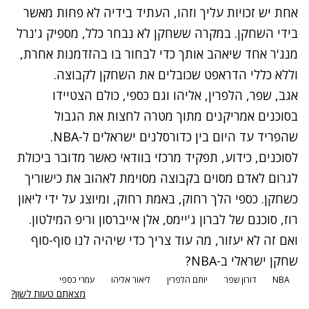
אחת יש זכויות עליך וזהו, העתיד בידיה לא פחות מאשר
בידי השחקן. במקרה ששחקן לא נבחר כלל, מספיק ג'נרל
מנג'ר אחד שיאהב אותך כדי לבחור בו בהזדמנות אחרת,
וללא כללי הדראפט שכובלים את השחקן לקבוצה.
אגב, שפר, הלפרין, אליהו וגם כספי, כולם הצטיידו
בסוכנים אמריקנים מתוך מטרה לחצות את הגבול
שהפריד עד היום בין כדורסלנים ישראלים ל-NBA.
לסוכנים, כידוע, תפקיד מרכזי בוודאי כאשר מדובר ביכולת
לגרום לאדם מסוים בקבוצה מסוימת לאהוב את כישוריך
כשחקן. כספי הלך רחוק, באמת רחוק, ומיוצג על ידי ליאון
רוז, סוכנם של לברון ג'יימס, אלן אייברסון וריפ המילטון.
ואם זה לא יעזור, מה עוד צריך כדי שיהיה לנו סוף-סוף
שחקן ישראלי ב-NBA?
NBA
דורון שפר
יותם הלפרין
ליאור אליהו
עמרי כספי
מצאתם טעות לשון?