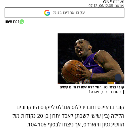
מערכת ONE
פורסם:
06.12.08, 07:12
עקבו אחרינו בגוגל
דברו איתנו
קובי בראיינט. הוויזרדס עשו לו חיים קשים
|
צילום: רויטרס, רויטרס1
קובי בראיינט וחבריו ללוס אנג'לס לייקרס היו קרובים
הלילה (בין שישי לשבת) לאבד יתרון בן 20 נקודות מול
הוושינגטון וויזארדס, אך ניצחו לבסוף 104:106.