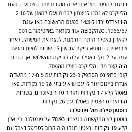
בניגוד להפסד מול אינדיאנה מוקדם יותר השבוע, הפעם
הלייקרס לא נתנו לניצחון לברוח ועלו למאזן של 2:16.
הוויזארדס ירדו ל-14:3 בפעם הראשונה מאז עונת
1966/67, כשהקבוצה עוד נקראה באלטימור בולטס.
לקארון באטלר היתה הזדמנות לנצח את המשחק, לאחר
שבראיינט החטיא זריקת עונשין 15 שניות לסיום והפער
עמד על 2 נק'. באטלר עלה לזריקה מהשלוש, אך הכדור
היה קצר מדי והלייקרס ניצלו מהפסד.
קובי בראיינט הסתפק ב-23 נקודות עם 5 מ-17 מהשדה.
אנדרו ביינום עזר לו עם שיא עונתי של 19 נקודות. פאו
גאסול קלע 17 נקודות והוריד 10 ריבאונדים. בשורות
הוויזארדס הצטיין באטלר עם 26 נקודות.
בוסטון טיילה מול פורטלנד
בוסטון לא התקשתה בניצחון 78:93 על פורטלנד. ריי אלן
קלע 19 נקודות וראג'ון רונדו היה קרוב לטריפל דאבל עם