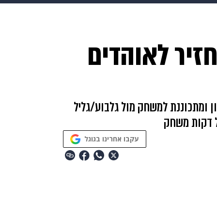
בריאות
HIX
ספורט
כסף
הורים
עיצוב הבית
א
חזיר לאוהדים
שים
מתכונים
פרויקטים מיוחדים
ן ומתכוננת למשחק מול גלבוע/גליל
עקבו אחרינו בגוגל