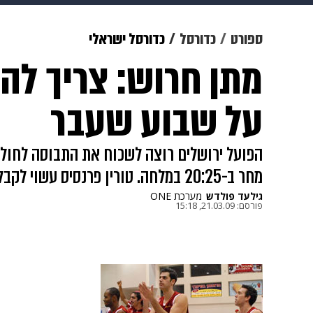
תרבות
צבא וביטחון
makoZ
ספורט
כדורסל
כדורסל ישראלי
מתן חרוש: צריך לה
גאווה
ויוה
משפט
תשעה חוד
על שבוע שעבר
הפועל ירושלים רוצה לשכוח את התבוסה לחולו
מחר ב-20:25 במלחה. טורין פרנסיס עשוי לקבל דקות משחק
גילעד פולדש
מערכת ONE
פורסם:
21.03.09, 15:18