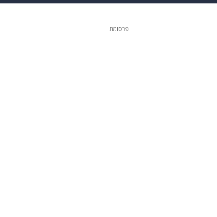
ופנה
דיגיטל
פרסומת