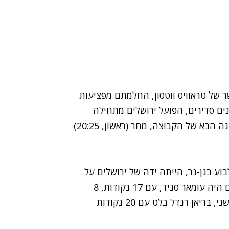
ר של טראוויס ווטסון, החלמתם מפציעות
ונים סדירים, הפועל ירושלים מתחילה
להיראות יותר שלמה ולבטח יותר מוכנה למשחק הליגה הבא של הקבוצה, מחר (ראשון, 20:25)
ע בגן-נר, הייתה ידה של ירושלים על
העליונה, עם ניצחון 87:90. המצטיין בשורות ירושלים היה עומאר סניד, עם 17 נקודות, 8
כדורים חוזרים ולא פחות מ-10 אסיסטים. מן העבר השני, בריאן רנדל בלט עם 20 נקודות