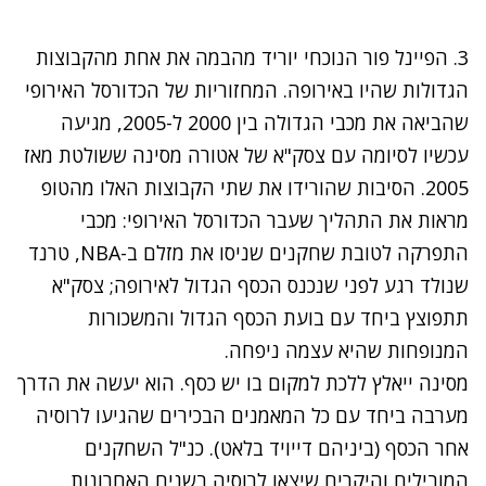
3. הפיינל פור הנוכחי יוריד מהבמה את אחת מהקבוצות
הגדולות שהיו באירופה. המחזוריות של הכדורסל האירופי
שהביאה את מכבי הגדולה בין 2000 ל-2005, מגיעה
עכשיו לסיומה עם צסק"א של אטורה מסינה ששולטת מאז
2005. הסיבות שהורידו את שתי הקבוצות האלו מהטופ
מראות את התהליך שעבר הכדורסל האירופי: מכבי
התפרקה לטובת שחקנים שניסו את מזלם ב-NBA, טרנד
שנולד רגע לפני שנכנס הכסף הגדול לאירופה; צסק"א
תתפוצץ ביחד עם בועת הכסף הגדול והמשכורות
המנופחות שהיא עצמה ניפחה.
מסינה ייאלץ ללכת למקום בו יש כסף. הוא יעשה את הדרך
מערבה ביחד עם כל המאמנים הבכירים שהגיעו לרוסיה
אחר הכסף (ביניהם דייויד בלאט). כנ"ל השחקנים
המובילים והיקרים שיצאו לרוסיה בשנים האחרונות.