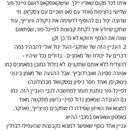
איתו לכל מקום שאליו יילך. שישקאוסקאס רושם פיינל-פור
שלישי ברציפות (אחד עם פאו ושניים עם צסק"א). מי
שרוצה יכול גם להוסיף לרשימה את ניקולה וויצ'יץ', עוד
שחקן שיודע איך לקחת קבוצות לפיינל-פור, שפתאום
שווה את הכסף ודווקא לא כל כך זקן.
2. העניין הזה של שחקני-העל יכול אולי להבהיר כמה
דברים על יכולת של מאמנים - גדולים ככל שיהיו -
להצליח ללא אותם שחקנים. לא נזלזל כמובן במאמנים כמו
אטורה מסינה ואוברדוביץ'. אבל ההגעה של מאמן בינוני
(ינאקיס) ואחד חסר ניסיון (פסקוואל מברצלונה)
לפיינל-פור נותנת חומר למחשבה לגבי העניין הזה. כמו
גם העובדה שמאמן גדול כפיני גרשון מתקשה מאוד
למצוא את האיזון שסידרו לו שחקנים כוויצ'יץ', פארקר,
באסטון ושאראס במכבי ההיא.
עניין אחד נוסף שאפשר למצוא בקבוצות שהעפילו לברלין