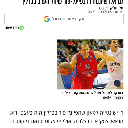
גם אלו שיתמודדו בפיינל-פור שיחל הערב בברלין
טל וולק
גלובס
פורסם:
01.05.09, 06:53
עקבו אחרינו בגוגל
דברו איתנו
באנקר לפיינל פור? שישקאוסקס
|
צילום:
getty images
1. יש נטייה לטעון שהפיינל-פור בברלין היה בעצם ידוע
מראש. צסק"א, ברצלונה, אולימפיאקוס ופנאתינייקוס, נו