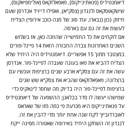
דיאמנטידיס (פנאתינייקוס), פאפאלוקאס (אולימפיאקוס),
שישקאוסקאס ולנגדון (צסק"א), ואפילו דייויד אנדרסן שעם
חיזוק נכון (נבארו, עוד סוג של מגה-כוכב אירופי) הצליח
לעשות את זה גם עם בארסה.
אם לוקחים את כל החמישייה שהוזכה כאן, אז בשלוש
השנים האחרונות צברה החבורה הזאת 14 פיינל-פורים
במצטבר מתוך 15 אפשריים. דיאמנטידיס היה היחיד שלא
הצליח להביא את פאו בעונה שעברה לפיינל-פור. אנדרסן
עשה את זה עם צסק"א ארבע שנים ברציפות ועכשיו עם
ברצלונה; פאפאלוקאס שהביא את צסק"א שש שנים
ברציפות לפיינל-פור היה בדיוק מה שחסר לינאקיס כדי
שמישהו יעשה לו סדר בבלאגן; ההשפעה של דיאמנטידיס
על פנאתינייקוס היא מכרעת פי כמה מזו של שאראס.
לאוברדוביץ' לקח שנה אחת יותר מדי להבין את זה;
לנגדון זה השחקן היחיד באירופה שאטורה מסינה ייקח