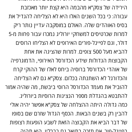
הירידה של צסק"א מהבמה היא קצת יותר מאכזבת
עבורה: כי בכל השנים האלו היא לא הצליחה להגדיל את
בסיס האוהדים שלה. האולם במוסקבה עדיין נותר ריק
למרות שכרטיסים למשחקי יורוליג נמכרו עבור פחות מ-5
דולר, וגם לפיינל-פורים האירופים לא הצליחו הרוסים
להביא מעל 500 צופים. למרות שהציגה את אחת
הקבוצות הגדולות שידע הכדורסל האירופי, הדמוגרפיה
של אוהדי הכדורסל ברוסיה ביחס לאלו של ההוקי קרח
והכדורגל לא השתנתה בכלום. צסק"א גם לא הצליחה
להוביל את מעמד הכדורסל הרוסי ביבשת, מה שהיה אמור
להתבטא בהגדלת מספר הנציגות הרוסיות ביורוליג.
כמה גדולה היתה ההצלחה של צסק"א אפשר יהיה אולי
להבין רק בשנים הבאות. הכסף הגדול שזרם שם בסופו
של דבר הביא את הקבוצה הזאת לשבע הופעות רצופות
בפיינל-פור. אם תזכה בתואר גם בברלין, היא תהיה