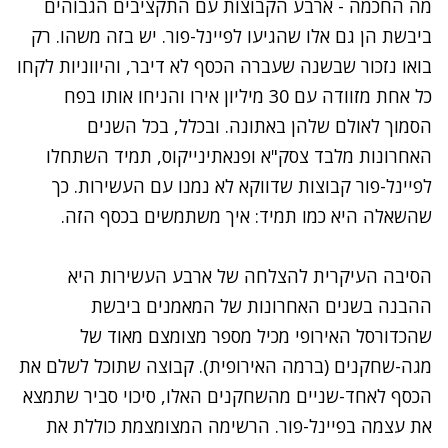
מה החכמה - ארבע הקבוצות עם התקציבים הגבוהים
ביבשת הן גם אלו שהגיעו לפיינל-פור. יש בזה משהו. רק
בואו נזכור שבשנה שעברה הכסף לא דיבר, והיווניות לקחו
כל אחת מזוודה עם 30 מיליון אירו והניחו אותו בפח
הסמוך לאולם שלהן באתונה. ובכלל, בכל השנים
האחרונות מלבד צסק"א ופנאתינייקוס, תמיד השתחלו
לפיינל-פור קבוצות שדווקא לא נמנו עם העשירות. כך
שהשאלה היא כמו תמיד: איך משתמשים בכסף הזה.
הסיבה העיקרית להצלחה של ארבע העשירות היא
ההבנה בשנים האחרונות של המאמנים ביבשת
שהכדורסל האירופי מכיל מספר מצומצם מאוד של
מגה-שחקנים (ברמה האירופית). קבוצה שתוכל לשלם את
הכסף לאחד-שניים מהשחקנים האלו, סיכוי סביר שתמצא
את עצמה בפיינל-פור. הרשימה המצומצמת כוללת את