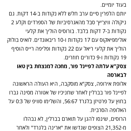
בעוד יומיים.
יותם הלפרין סיים ערב חלש ללא נקודות ב-14 דקות. גם
ניקולה וויצ'יץ' סבל מהאגרסיביות של הספרדים וקלע 2
נקודות ב-7 דקות בלבד. בורוסיס הוליך את קלעי
אולימפיאקוס עם 17 נקודות ו-10 ריבאונדים. לואיס בולוק
הוליך את קלעי ריאל עם 22 נקודות ופליפה רייס הוסיף
19 נקודות ו-9 כדורים חוזרים.
צסק"א עלתה לפיינל פור, מחכה למנצחת בין טאו
לבארסה
אלופת אירופה, צסק"א מוסקבה, היא העולה הראשונה
לפיינל פור בברלין לאחר שחניכיו של אטורה מסינה גברו
בחוץ על פרטיזן בלגרד 56:67, והשלימו סוויפ של 0:3 על
האלופה הסרבית.
הרוסים, שינסו להגן על תוארם בברלין, לא נבהלו
מ-21,352 הצופים שגדשו את "ארינה בלגרד" ולאחר