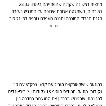
מחצית ראשונה שקולה שהסתיימה ביתרון 28:33
לאורחים, השתלטה אלופת אירופה על המגרש בעזרת
הגנת הברזל המוכרת וחגגה העפלה נוספת לפיינל פור.
פרסומת
רמונאס שישקאוסקאס הוביל את קלעי צסק"א עם 20
נקודות. מתיאז' סמודיס הוסיף 18 נקודות ו-7 ריבאונדים
למנצחת, שתפגוש בברלין את המנצחת בסדרה בין
ברצלונה לטאו. הסרבי המוכשר והכוכב הגדול ביותר של