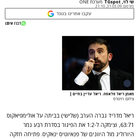
שי לוי, TGspot
מערכת ONE
פורסם:
31.03.09, 21:10
עקבו אחרינו בגוגל
דברו איתנו
מאמן ריאל פלאסה. ריאל עדיין בחיים
|
צילום: רויטרס
ריאל מדריד גברה הערב (שלישי) בביתה על אולימפיאקוס
63:71, וצימקה ל-1:2 את הפיגור בסדרת רבע גמר
היורוליג מול היוונים של פנאיוטיס ינאקיס. פתיחה חזקה