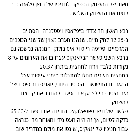
מאוד של המשחק הספיקה לחניכיו של חואן פלאזה כדי
לנצח את המשחק השלישי.
רבע ראשון חד צדדי ב"פלאסיו ויסטלגרה" הסתיים
ב-12:23 למקומיים, שנהנו מערב מצוין של שני הכוכבים
המרכזיים, פליפה רייס ולואיס בולוק. המגמה נמשכה גם
ברבע השני כאשר הבלאנקוס עצרו בו את האדומים על 8
נקודות בלבד וירדו למחצית ביתרון 20:37.
במחצית השניה החלו להתגלות סימני עייפות אצל
המארחת התשושה והסנטר היווני, יואניס בורוסיס, ניצל
זאת היטב כדי לצמק את הפער ולהחזיר את קבוצתו
למשחק.
שלשה של תיאו פאפאלוקאס הורידה את הפער ל-65:60
כדקה לסיום, אך זה היה מעט מדי ומאוחר מדי כנראה
עבור חניכיו של ינאקיס, שינסו את מזלם במדריד שוב