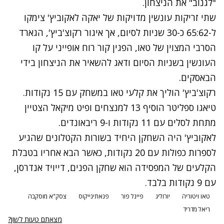
"לגנוב" את הניצחון.
שתי זריקות עונשין מדויקות של יאקה לאקוביץ' צימקו
ל-65:62 כ-30 שניות לסיום, אך איגור רקוצ'ביץ', הגארד
הסרבי המצוין של טאו, הפגין קור רוח אופייני על קו
העונשין בשניות הסיום ודאג להשאיר את הניצחון בידי
הבאסקים.
רקוצ'ביץ' הוליך את קלעי טאו במשחק עם 15 נקודות.
טיאגו ספליטר הוסיף 13 למנצחים ופיט מיקאל הצטיין
מתחת לסלים עם 11 נקודות ו-9 ריבאונדים.
לאקוביץ' היה השחקן היחיד בשורות הקטלונים שהגיע
לספרות כפולות עם 20 נקודות, כאשר הבא אחריו בטבלת
הקלעים של המפסידה הוא שחקן הפנים, דייויד אנדרסן,
עם 9 נקודות בלבד.
טאו ויטוריה
יורוליג
פיינל פור
פנאתינייקוס
צסק"א מוסקבה
ריאל מדריד
מצאתם טעות לשון?