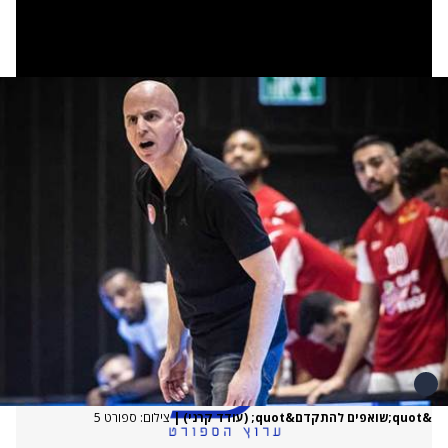
&quot;שואפים להתקדם&quot; (עודד קרני)
|
צילום: ספורט 5