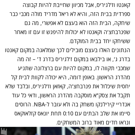
קאנטו וז'לגיריס, אבל מכיוון שחייבת להיות קבוצה
ספרדית בבית הזה, והיא לא ריאל מדריד מולה מכבי כבר
שיחקה, הבית הזה הוא בעצם לא אפשרי, מה גם
שפנרבחצ'ה וקאנטו לא יכולות להיפגש זו עם זו מאחר
ששיחקו יחד בבית המוקדם.
הנתונים האלו בעצם מובילים לכך שמלאגה במקום קאנטו
בדרג ג', או בילבאו במקום ז'לגיריס בדרג ד' – זה מה
שמכבי תקווה לו, במקום להיות עם ברצלונה שתגיע
מהדרג הראשון. באופן דומה, היא יכולה לקוות לבית קל
יחסית שיכלול את פנרבחצ'ה, קאזאן וז'לגיריס, ובלבד שלא
תקבל את צסק"א מוסקבה מהדרג הראשון, ודאי כל עוד
אנדריי קירילנקו משחק בה ולא עובר ל-NBA. הרוסים
סיימו את שלב הבתים עם 0:10 תחת יונאס קזלאוקאס
ונראו חדים מאוד ברוב המשחקים.