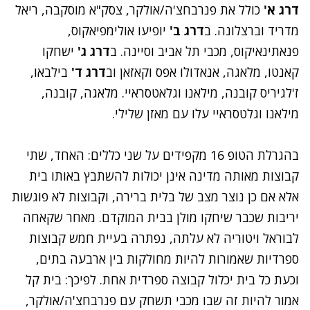
דרג א'
כולל את פנרבחצ'ה/אולקר, צסק"א מוסקבה, ריאל
מדריד וברצלונה. ב
דרג ב'
יופיעו אולימפיאקוס,
פנאתינאיקוס, מכבי תל אביב וסיינה. ב
דרג ג'
ישחקו
קאנטו, מלאגה, אנאדולו אפס וקאזאן וב
דרג ד'
בילבאו,
ז'לגיריס קובנה, מילאנו וגלאטסראיי. מלאגה, קובנה,
מילאנו וגלטסראיי עלו עם מאזן שלילי.
בהגרלת הטופ 16 מקפידים על שני כללים: האחד, שתי
קבוצות מאותה מדינה אינן יכולות להשתבץ באותו בית
אלא אם כן נוצר מצב של בלית ברירה, וקבוצות לא פוגשות
יריבות שכבר שיחקו מולן בבית המוקדם. מאחר שקאחה
לבוראל ויטוריה לא עלתה, נפתרה בעיית חמש קבוצות
ספרדיות שאמורות להיות מחולקות בין ארבעה בתים,
וכעת כל בית יכלול קבוצה ספרדית אחת. לפיכך: בית קל
אמור להיות זה שבו מכבי תשחק עם פנרבחצ'ה/אולקר,