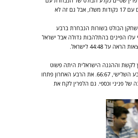
הלפרין שסיים כקלע הבולט של הנבחרת עם
18 נקודות, גם עמרי כספי נתן את התפוקה שלו וסיים עם 17 נקודות משלו, אבל גם זה לא
השחקן הבולט בשורות הנבחרת ברבע
רון ישראלי, 18:22. לרבע השני עלו הפינים בהתלהבות גדולה אבל ישראל
על 44:48 לישראל.
 לקשת וההגנה הישראלית היתה פשוט
חסרת אונים. המקומיים עלו ליתרון נקודה בסיום הרבע השלישי, 66:67. את הרבע האחרון פתחו
 של פניני וכספי. גם הלפרין לקח את