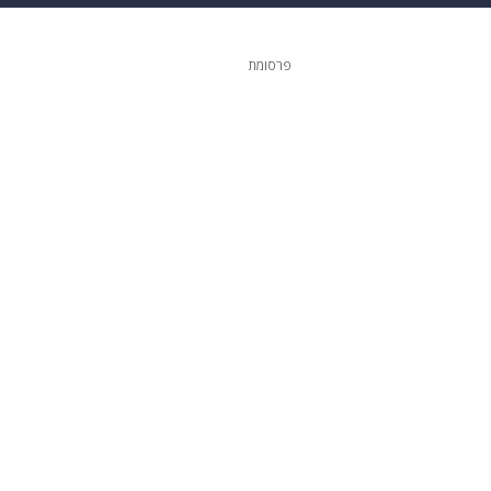
ופנה
דיגיטל
פרסומת