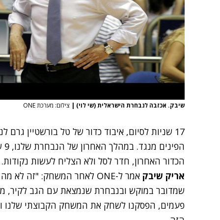
שיבק. אכזבה לנבחרת הישראלית (שי לוי)
|
צילום: מערכת ONE
17 שניות לסיום, איבוד כדור של טל בורשטיין גרם
הפי
הכדור האחרון, חדר לסל ולא הצליח לעשות נקודות. בסיום, 84:83 מאכזב
אריק שיבק
אמר ל-ONE לאחר המשחק: "זה ל
שמדובר במוקש ובנבחרת שנמצאת עם הגב לקיר, מה
פעמים, הפסקנו לשחק את המשחק הקבוצתי שלנו וז