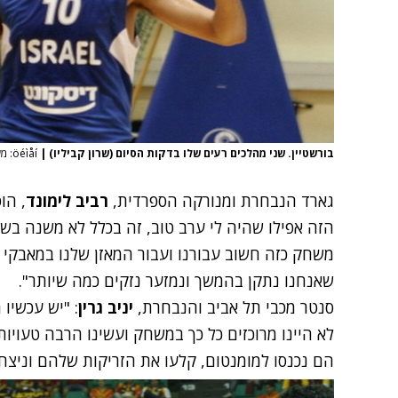
בורשטיין. שני מהלכים רעים שלו בדקות הסיום (שרון קביליו)
|
öéìåí: מערכת ONE
גארד הנבחרת ומנורקה הספרדית,
רביב לימונד
, הו
הזה אפילו שהיה לי ערב טוב, זה בכלל לא משנה בש
משחק כזה חשוב עבורנו ועבור המאזן שלנו במאבקי 
שאנחנו נתקן בהמשך ונמזער נזקים כמה שיותר".
סנטר מכבי תל אביב והנבחרת,
יניב גרין
: "יש עכשיו
לא היינו מרוכזים כל כך במשחק ועשינו הרבה טעויות
הם נכנסו למומנטום, קלעו את הזריקות שלהם וניצ