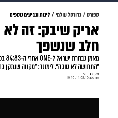
תרבות
צבא וביטחון
makoZ
ספורט
כדורסל עולמי
ליגות וגביעים נוספים
אריק שיבק: זה לא ה
גאווה
ויוה
משפט
תשעה חוד
חלב שנשפך
מאמן 
"התחושה לא טובה". לימונד: "מקווה שנתקן ב
מערכת ONE
פורסם:
11.08.10, 19:10